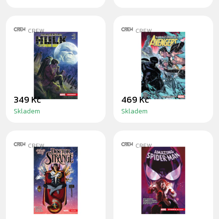
CREW
CREW
KOMIKS
KOMIKS
IMMORTAL HULK
AVENGERS 10:
4: OHAVNOST
LOVCI MRTVÝCH
349 Kč
469 Kč
Skladem
Skladem
CREW
CREW
KOMIKS DOCTOR
KOMIKS AMAZING
STRANGE -
SPIDER-MAN 5:
NEJVYŠŠÍ
ŠTVANICE, DÍL
ČARODĚJ 4:
DRUHÝ
VOLBA