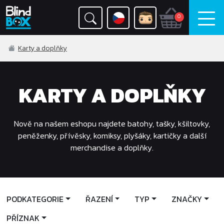
0
Karty a doplňky
KARTY A DOPLŇKY
Nově na našem eshopu najdete batohy, tašky, kšiltovky,
peněženky, přívěsky, komiksy, plyšáky, kartičky a další
merchandise a doplňky.
PODKATEGORIE
ŘAZENÍ
TYP
ZNAČKY
PŘÍZNAK