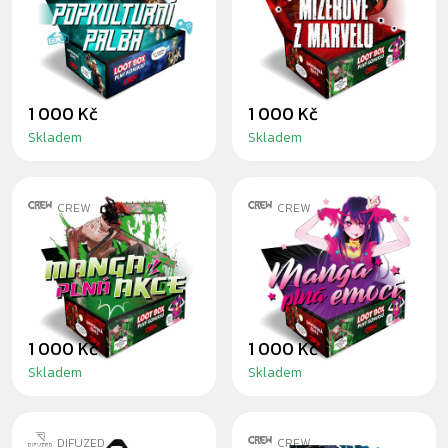
POPKULTURNÍ
MIZEROVÉ Z
PALBA
MARVELU
1 000 Kč
1 000 Kč
Skladem
Skladem
CREW
CREW
LOOT BOX PLNÝ
LOOT BOX PLNÝ
KOMIKSŮ: MANGA
KOMIKSŮ: MANGA
PLNÁ AKCE
PLNÁ EMOCÍ
1 000 Kč
1 000 Kč
Skladem
Skladem
DIFUZED
CREW