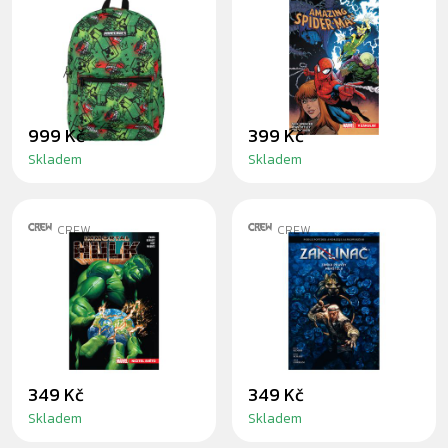
MINECRAFT TNT
KOMIKS AMAZING
BATOH
SPIDER-MAN 6: V
ZÁKULIÍ
999 Kč
399 Kč
Skladem
Skladem
CREW
CREW
KOMIKS
KOMIKS
IMMORTAL HULK
ZAKLÍNAČ: ZRNKO
5: NIČITEL SVĚTŮ
PRAVDY / MENŠÍ
ZLO
349 Kč
349 Kč
Skladem
Skladem