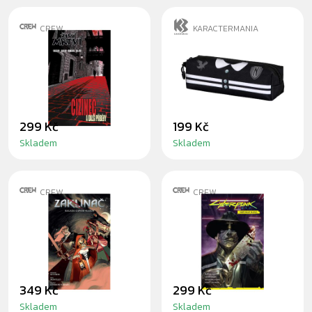
CREW
KARACTERMANIA
KOMIKS ŽIVÍ
WEDNESDAY
MRTVÍ: CIZINEC A
PENÁL
DALŠÍ PŘÍBĚHY
299 Kč
199 Kč
Skladem
Skladem
CREW
CREW
KOMIKS ZAKLÍNAČ
KOMIKS
7: BALADA O
CYBERPUNK 2077:
DVOU VLCÍCH
MÁŠ MOJE SLOVO
349 Kč
299 Kč
Skladem
Skladem