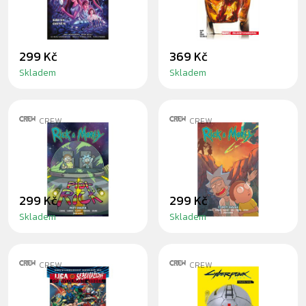
OHNĚM
STARKOFÁG
299 Kč
369 Kč
Skladem
Skladem
CREW
CREW
KOMIKS RICK A
KOMIKS RICK A
MORTY 5
MORTY 4
299 Kč
299 Kč
Skladem
Skladem
CREW
CREW
KOMIKS LIGA
KOMIKS
SPRAVEDLNOSTI
CYBERPUNK 2077: