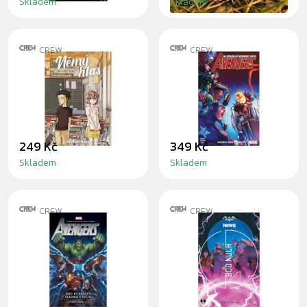
Skladem
Skladem
CREW
CREW
MANGA NĚMÝ
AVENGERS 5:
HLAS 1
SOUBOJ GHOST
RIDERŮ
249 Kč
349 Kč
Skladem
Skladem
CREW
CREW
AVENGERS: KDO
BATMAN/FORTNITE:
BY NECHTĚL
BOD NULA 5
VLÁDNOUT
SVĚTU?