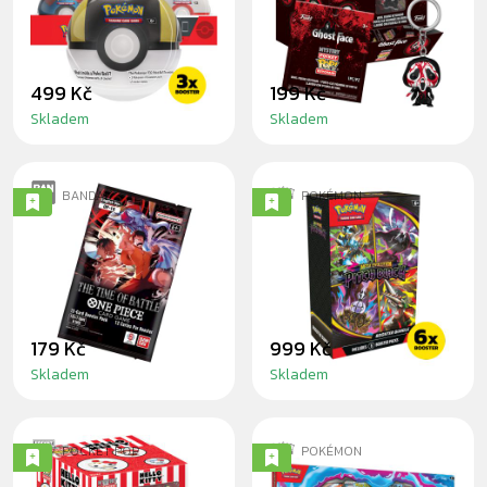
2024
KLÍČE
499 Kč
199 Kč
Skladem
Skladem
BANDAI
POKÉMON
ONE PIECE CG: THE
POKÉMON: PITCH
TIME OF BATTLE
BLACK -
BOOSTER
BOOSTER BUNDLE
179 Kč
999 Kč
Skladem
Skladem
POCKET POP
POKÉMON
HELLO KITTY
POKÉMON: MEGA