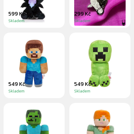
599 Kč
299 Kč
Skladem
Skladem
MINECRAFT
MINECRAFT
STEVE - PLYŠÁK
CREEPER -
30CM
PLYŠÁK 30CM
549 Kč
549 Kč
Skladem
Skladem
MINECRAFT
MINECRAFT ALEX
ZOMBIE - PLYŠÁK
- PLYŠÁK 30CM