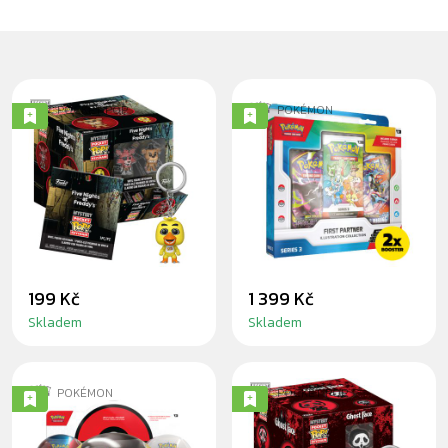
POCKET POP
POKÉMON
FIVE NIGHTS AT
POKÉMON TCG:
FREDDY'S -
FIRST PARTNER
PŘÍVĚSEK NA
ILLUSTRATION
KLÍČE
COLLECTION -
SERIES 3
199 Kč
1 399 Kč
Skladem
Skladem
POKÉMON
POCKET POP
POKÉMON TCG:
GHOST FACE -
POKÉ BALL TIN
PŘÍVĚSEK NA