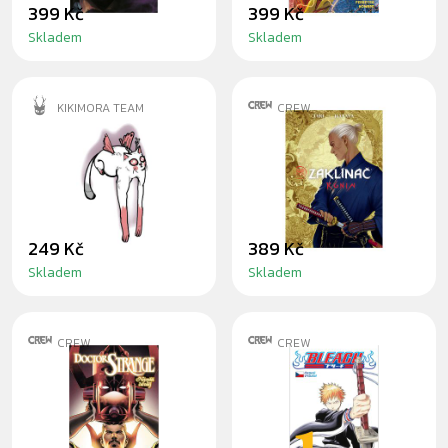
399 Kč
399 Kč
Skladem
Skladem
KIKIMORA TEAM
CREW
ČIČIMORA
KOMIKS
LONGHANDS
ZAKLÍNAČ: RÓNIN
ODZNAK
249 Kč
389 Kč
Skladem
Skladem
CREW
CREW
KOMIKS DOCTOR
MANGA BLEACH 1:
STRANGE -
THE DEATH AND
NEJVYŠŠÍ
THE STRAWBERRY
ČARODĚJ 3: