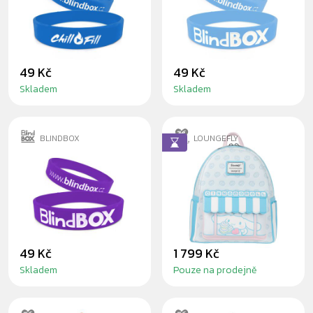
FILL - MODRÝ
PREMIUM -
SVĚTLE MODRÝ
49 Kč
49 Kč
Skladem
Skladem
BLINDBOX
LOUNGEFLY
SILIKONOVÝ
CINNAMOROLL
NÁRAMEK
MINI BATOH
PRÉMIUM -
FIALOVÝ
49 Kč
1 799 Kč
Skladem
Pouze na prodejně