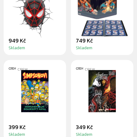
MILES MORALES
SCORCHING
3D DECO LAMPA
SUMMIT - PRO
ALBUM
949 Kč
749 Kč
Skladem
Skladem
CREW
CREW
KOMIKS
KOMIKS VENOM 4:
SIMPSONOVI:
CARNAGE
MONUMENTÁLNÍ
KOMIKSOVÝ
NÁVAL
399 Kč
349 Kč
Skladem
Skladem