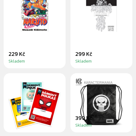
1: NARUTO
DALŠÍ ZÁPISKY -
UZUMAKI
PŘÍPAD
LOSANGELESKÉ
SÉRIOVÉ VRAŽDY
B. B.
229 Kč
299 Kč
Skladem
Skladem
KARACTERMANIA
DÁRKOVÝ
PUNISHER
POUKAZ ZDARMA
GYMBAG
K TISKU
399 Kč
Skladem