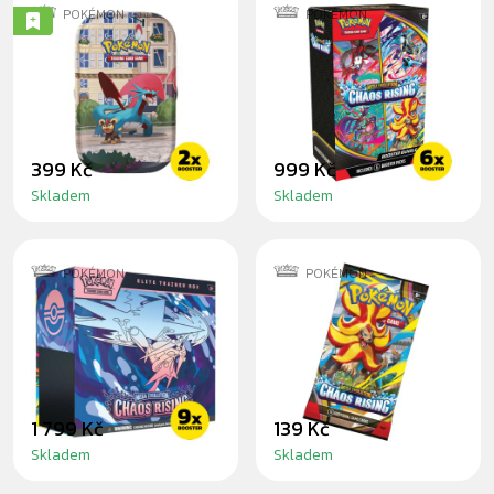
POKÉMON
POKÉMON
POKÉMON:
POKÉMON: CHAOS
LUMIOSE CITY
RISING - BOOSTER
MINI TIN
BUNDLE
399 Kč
999 Kč
Skladem
Skladem
POKÉMON
POKÉMON
POKÉMON: CHAOS
POKÉMON CHAOS
RISING - ELITE
RISING BOOSTER
TRAINER BOX
1 799 Kč
139 Kč
Skladem
Skladem