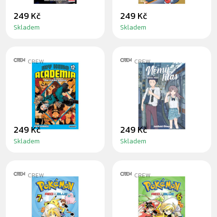
249 Kč
249 Kč
Skladem
Skladem
CREW
CREW
MANGA MY HERO
MANGA NĚMÝ
ACADEMIA 12:
HLAS 3
ZKOUŠKY
249 Kč
249 Kč
Skladem
Skladem
CREW
CREW
MANGA POKÉMON
MANGA POKÉMON
7 (RED A BLUE)
6 (RED A BLUE)