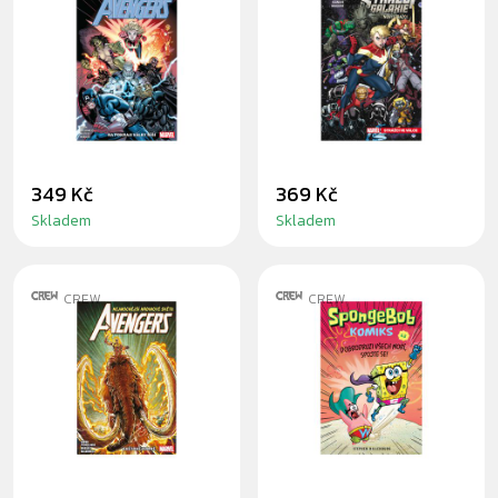
KOMIKS
KOMIKS STRÁŽCI
AVENGERS 4: NA
GALAXIE - NOVÍ
POKRAJI VÁLKY
STRÁŽCI 3:
ŘÍŠÍ
STRÁŽCI VE
VÁLCE
349 Kč
369 Kč
Skladem
Skladem
CREW
CREW
KOMIKS
KOMIKS
AVENGERS 2:
SPONGEBOB 2:
SVĚTOVÉ TURNÉ
DOBRODRUZI
VŠECH MOŘÍ,
SPOJTE SE!