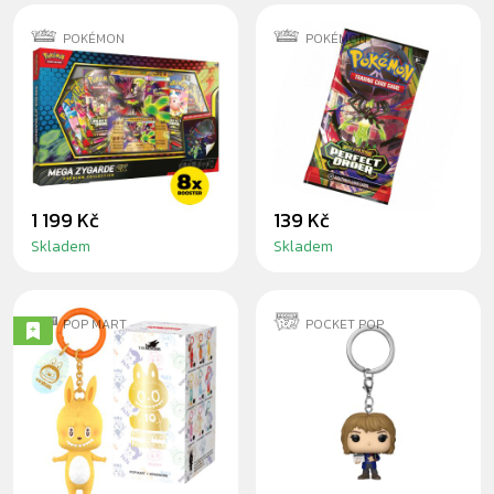
POKÉMON
POKÉMON
POKÉMON: MEGA
POKÉMON
ZYGARDE EX
PERFECT ORDER
PREMIUM
BOOSTER
COLLECTION
1 199 Kč
139 Kč
Skladem
Skladem
POP MART
POCKET POP
LABUBU THE
ROBIN - PŘÍVĚSEK
MONSTERS 10TH
NA KLÍČE
ANNIVERSARY
BLINDBOX