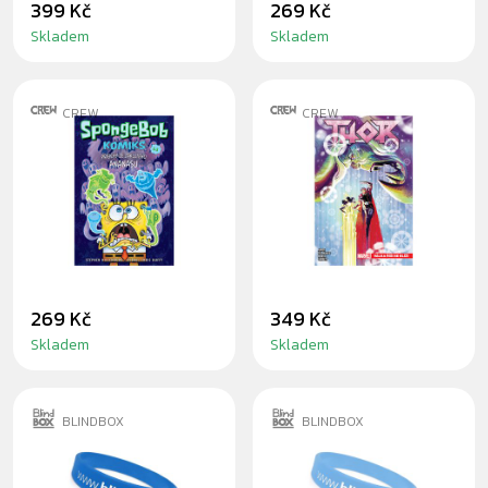
399 Kč
269 Kč
Skladem
Skladem
CREW
CREW
KOMIKS
KOMIKS THOR 2:
SPONGEBOB 3:
VÁLKA ŘÍŠÍ SE
PŘÍBĚHY ZE
BLÍŽÍ
ZAKLETÉHO
ANANASU
269 Kč
349 Kč
Skladem
Skladem
BLINDBOX
BLINDBOX
SILIKONOVÝ
SILIKONOVÝ
NÁRAMEK CHILL
NÁRAMEK