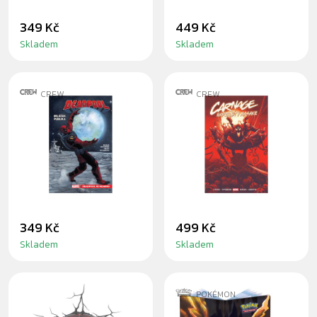
349 Kč
449 Kč
Skladem
Skladem
CREW
CREW
KOMIKS
KOMIKS CARNAGE:
DEADPOOL,
NAPROSTÝ
MILÁČEK PUBLIKA
MASAKR
7: DEADPOOL VE
VESMÍRU
349 Kč
499 Kč
Skladem
Skladem
POKÉMON
SPIDER-MAN
POKÉMON: GS