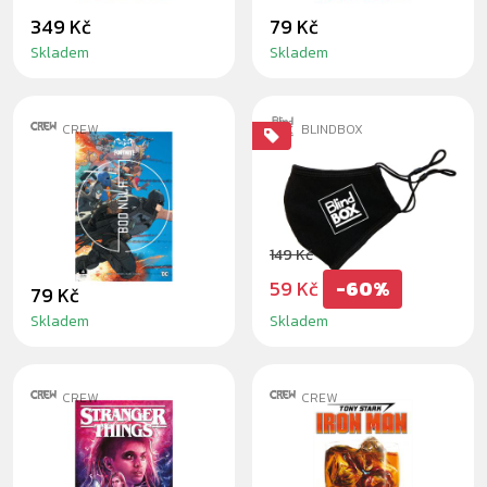
349 Kč
79 Kč
Skladem
Skladem
CREW
BLINDBOX
BATMAN/FORTNITE:
BAVLNĚNÁ
BOD NULA 4
ROUŠKA
BLINDBOX
149 Kč
59 Kč
-60%
79 Kč
Skladem
Skladem
CREW
CREW
KOMIKS
TONY STARK -
STRANGER
IRON MAN 2:
THINGS: KŘEST
ŽELEZNÝ