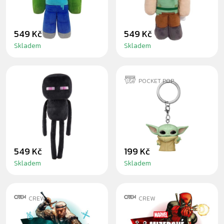
30CM
549 Kč
549 Kč
Skladem
Skladem
POCKET POP
MINECRAFT
THE CHILD -
ENDERMAN -
PŘÍVĚSEK NA
PLYŠÁK 30CM
KLÍČE
549 Kč
199 Kč
Skladem
Skladem
CREW
CREW
LOOT BOX PLNÝ
LOOT BOX PLNÝ
KOMIKSŮ:
KOMIKSŮ: