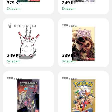
379 Kč
249 Kč
Skladem
Skladem
KIKIMORA TEAM
CREW
ČIČIMORA GOD
KOMIKS VENOM 2:
MODE ODZNAK
PROPAST
249 Kč
389 Kč
Skladem
Skladem
CREW
CREW
KOMIKS
MANGA POKÉMON
MINECRAFT:
8 (GOLD A SILVER)
CHODÍ WITHER
OKOLO 3