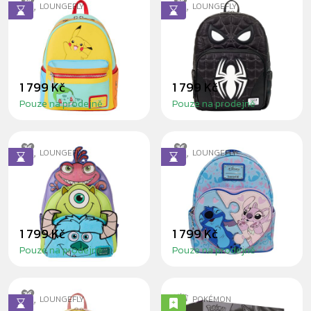
LOUNGEFLY
LOUNGEFLY
POKÉMON MINI
SPIDER-MAN MINI
BATOH
BATOH
1 799 Kč
1 799 Kč
Pouze na prodejně
Pouze na prodejně
LOUNGEFLY
LOUNGEFLY
MIKE & SULLEY
STITCH & ANGEL
MINI BATOH
MINI BATOH
1 799 Kč
1 799 Kč
Pouze na prodejně
Pouze na prodejně
LOUNGEFLY
POKÉMON