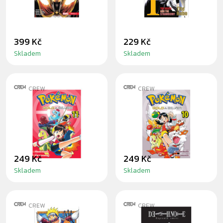
HEROLD
399 Kč
229 Kč
Skladem
Skladem
CREW
CREW
MANGA POKÉMON
MANGA POKÉMON
11 (GOLD A
10 (GOLD A
SILVER)
SILVER)
249 Kč
249 Kč
Skladem
Skladem
CREW
CREW
MANGA NARUTO
DEATH NOTE: