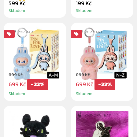
599 Kč
199 Kč
Skladem
Skladem
POP MART
POP MART
LABUBU THE
LABUBU THE
MONSTERS - PIN
MONSTERS - PIN
FOR LOVE
FOR LOVE
BLINDBOX A-M
BLINDBOX N-Z
899 Kč
899 Kč
699 Kč
-22%
699 Kč
-22%
Skladem
Skladem
KIKIMORA TEAM
BEZZUBKA FIRE
TEMNOMORKY
30CM - PLYŠÁK
ODZNAK