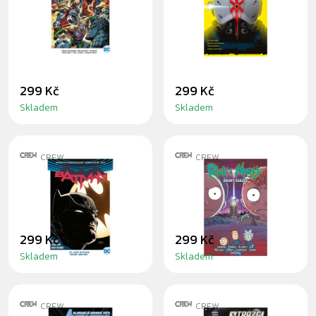
VS.
TRAUMA TEAM
SEBEVRAŽEDNÝ
ODDÍL 1
299 Kč
299 Kč
Skladem
Skladem
CREW
CREW
KOMIKS BATMAN -
KOMIKS RICK A
JÁ JSEM GOTHAM
MORTY 2
299 Kč
299 Kč
Skladem
Skladem
CREW
CREW