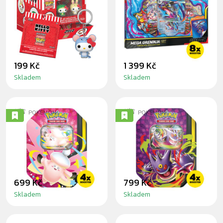
ANIMALS -
GRENINJA EX
PŘÍVĚSEK NA
PREMIUM
KLÍČE
COLLECTION
199 Kč
1 399 Kč
Skladem
Skladem
POKÉMON
POKÉMON
POKÉMON: MEGA
POKÉMON: MEGA
CLEFABLE
GENGAR MOONLIT
MOONLIT TIN
TIN
699 Kč
799 Kč
Skladem
Skladem