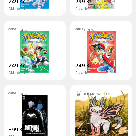
249 Kč
299 Kč
Skladem
Skladem
CREW
CREW
MANGA POKÉMON
MANGA POKÉMON
2 (RED A BLUE)
1 (RED A BLUE)
249 Kč
249 Kč
Skladem
Skladem
CREW
KIKIMORA TEAM
KOMIKS BATMAN:
ČIČIMOŘÍ
DVOJNÍK
NAŽEHLOVAČKA
599 Kč
139 Kč