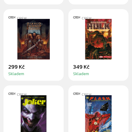
CREW
CREW
KOMIKS DIABLO -
KOMIKS
LEGENDY O
IMMORTAL HULK
BARBAROVI: BUL-
3: HULK V PEKLE
KATHOS
299 Kč
349 Kč
Skladem
Skladem
CREW
CREW
KOMIKS JOKER 1
KOMIKS FLASH:
NEJRYCHLEJŠÍ
MUŽ SVĚTA