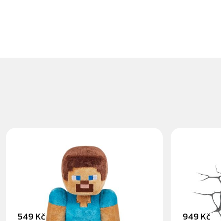
MINECRAFT STEVE - PLYŠÁK
SPIDER-
30CM
MORALE
549 Kč
949 Kč