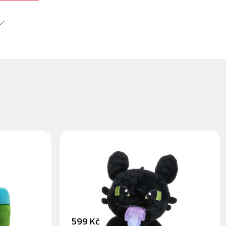
-
BEZZUBKA FIRE 30CM -
PLYŠÁK
599 Kč