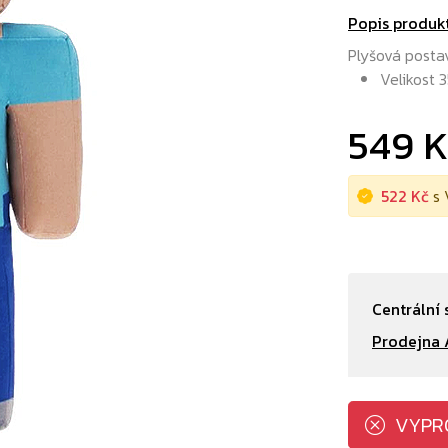
Popis produk
Plyšová postav
Velikost 
549 
522 Kč
s 
Centrální 
Prodejna 
VYPR