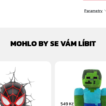
Parametry
MOHLO BY SE VÁM LÍBIT
MAN MILES
MINECRAFT ZOMBIE 
S 3D DECO LAMPA
PLYŠÁK 30CM
549 Kč