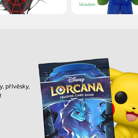
Skladem
, přívěsky,
!