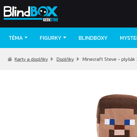
TÉMA
FIGURKY
BLINDBOXY
MYSTE
Karty a doplňky
Doplňky
Minecraft Steve - plyšák