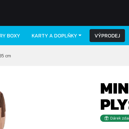
RY BOXY
KARTY A DOPLŇKY
VÝPRODEJ
 35 cm
MIN
PLY
Dárek zda