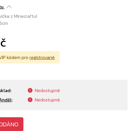
tu
ička z Minecraftu!
35cm
Kč
VIP kódem pro
registrované
sklad:
Nedostupné
Anděl
:
Nedostupné
ODÁNO