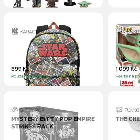
KARACTERMANIA
FUNKO
STAR WARS COMICS BATOH
BABY YO
MANDAL
899 Kč
1 099 Kč
Pouze na prodejně
Pouze na pr
BITTY POP
FUNKO
MYSTERY BITTY POP EMPIRE
THE CHI
STRIKES BACK