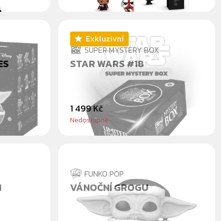
Exkluzivní
SUPER MYSTERY BOX
ES
STAR WARS #18
1 499 Kč
Nedostupné
FUNKO POP
H
VÁNOČNÍ GROGU