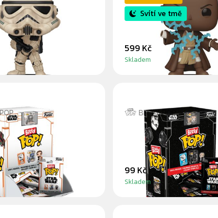
ROOPER
MACE WINDU GLOW
Svítí ve tmě
599 Kč
Skladem
 POP
BITTY POP
Y BITTY POP
MYSTERY BITTY PO
ORIAN
WARS
99 Kč
Skladem