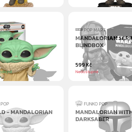
 POP
POP MART
DA 25CM -
MANDALORIAN SERI
ORIAN
BLINDBOX
599 Kč
odejně
Nedostupné
 POP
FUNKO POP
LD - MANDALORIAN
MANDALORIAN WIT
DARKSABER