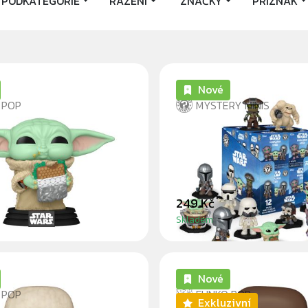
PODKATEGORIE
ŘAZENÍ
ZNAČKY
PŘÍZNAK
Nové
 POP
MYSTERY MINIS
WITH SANDWICH -
STAR WARS MANDA
ORIAN & GROGU
AND GROGU - BLIN
249 Kč
Skladem
Nové
 POP
FUNKO POP
Exkluzivní