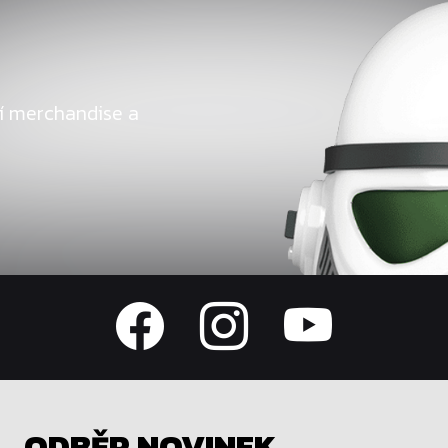
ní merchandise a
ODBĚR NOVINEK