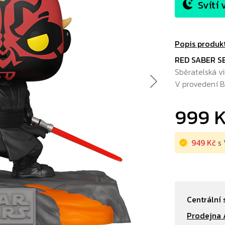
Svítí 
Popis produk
RED SABER SE
Sběratelská vi
V provedení B
Next
999 
949 Kč
s 
Centrální 
Prodejna 