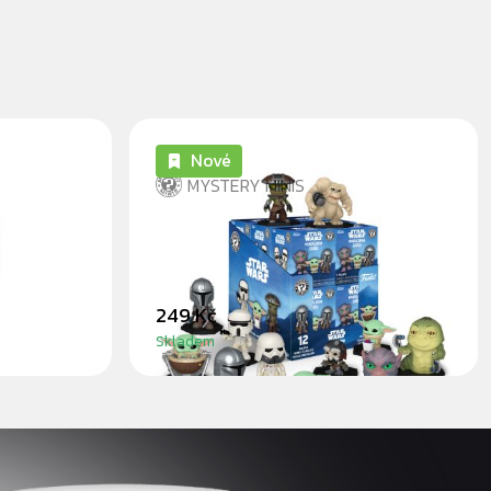
Nové
MYSTERY MINIS
DA IV
STAR WARS MANDALORIAN
AND GROGU - BLINDBOX
249 Kč
Skladem