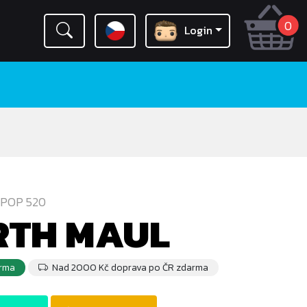
0
Login
POP 520
RTH MAUL
rma
Nad 2000 Kč doprava po ČR zdarma