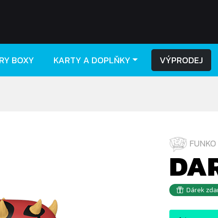
RY BOXY
KARTY A DOPLŇKY
VÝPRODEJ
FUNKO 
DA
Dárek zda