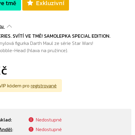
ve tmě
Exkluzivní
tu
RIES. SVÍTÍ VE TMĚ! SAMOLEPKA SPECIAL EDITION.
nylová figurka Darth Maul ze série Star Wars!
obble-Head (hlava na pružince).
Kč
VIP kódem pro
registrované
sklad:
Nedostupné
Anděl
:
Nedostupné