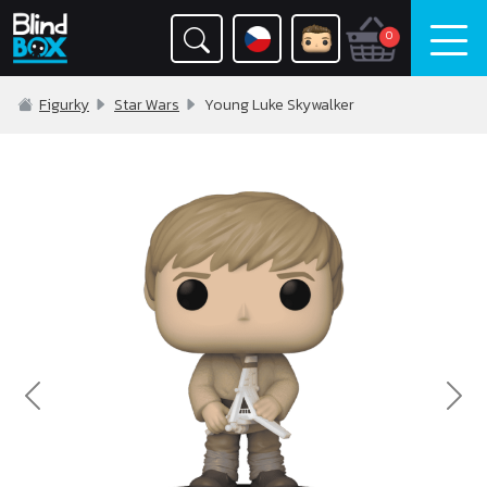
0
Figurky
Star Wars
Young Luke Skywalker
Previous
Nex