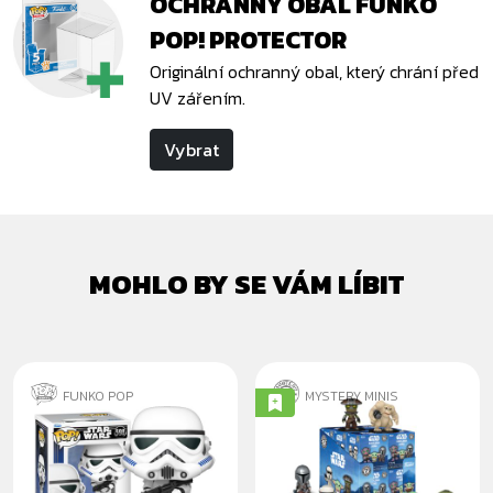
OCHRANNÝ OBAL FUNKO
POP! PROTECTOR
Originální ochranný obal, který chrání před
UV zářením.
Vybrat
MOHLO BY SE VÁM LÍBIT
FUNKO POP
MYSTERY MINIS
STORMTROOPER
STAR WARS
- EPIZODA IV
MANDALORIAN
AND GROGU -