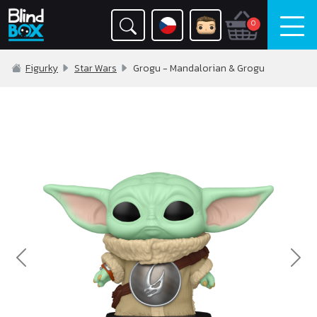
0
Figurky
Star Wars
Grogu - Mandalorian & Grogu
Previous
Nex