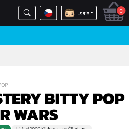
0
Login
POP
TERY BITTY POP
AR WARS
rma
Nad 2000 Kč doprava po ČR zdarma