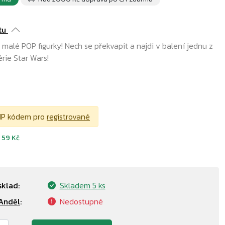
tu
 malé POP figurky! Nech se překvapit a najdi v balení jednu z
érie Star Wars!
č
IP kódem pro
registrované
d
59 Kč
sklad:
Skladem
5 ks
Anděl
:
Nedostupné