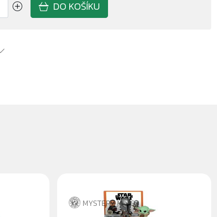
DO KOŠÍKU
MYSTERY MINIS
STAR WARS THE