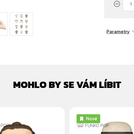
Parametry
MOHLO BY SE VÁM LÍBIT
Nové
 POP
FUNKO POP
TH TWO
SANDTROOPER