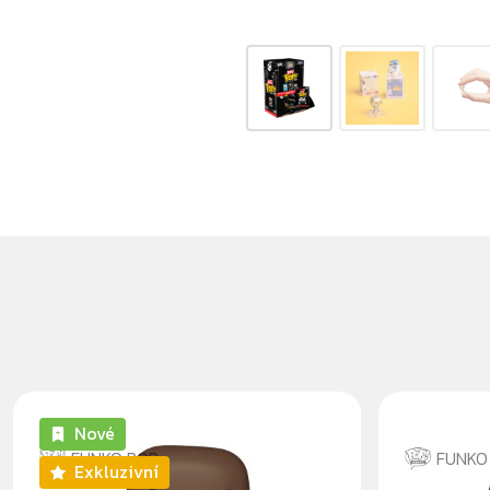
Nové
FUNKO POP
FUNKO
Exkluzivní
MACE WINDU GLOW
REY WI