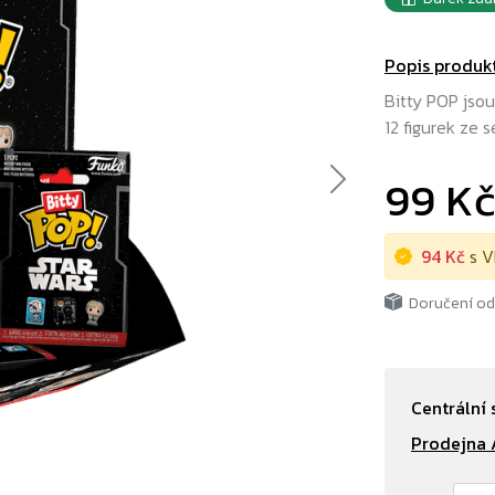
Popis produk
Bitty POP jsou
12 figurek ze s
99 K
Next
94 Kč
s V
Doručení o
Centrální 
Prodejna 