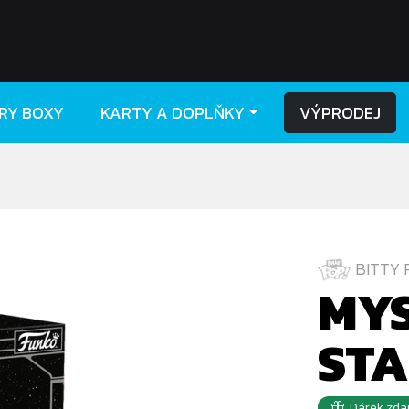
RY BOXY
KARTY A DOPLŇKY
VÝPRODEJ
BITTY 
MYS
ST
Dárek zda