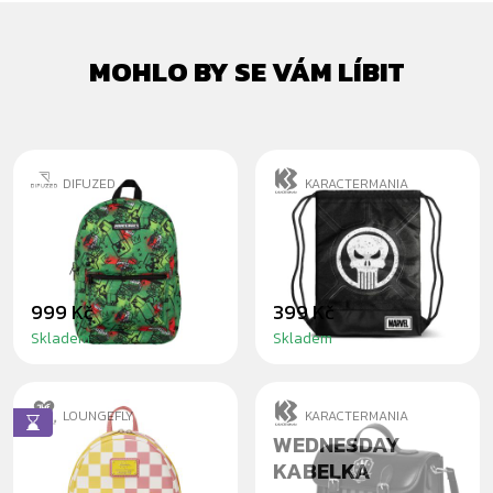
MOHLO BY SE VÁM LÍBIT
DIFUZED
KARACTERMANIA
MINECRAFT TNT
PUNISHER
BATOH
GYMBAG
999 Kč
399 Kč
Skladem
Skladem
LOUNGEFLY
KARACTERMANIA
SPONGEBOB &
WEDNESDAY
PATRICK MINI
KABELKA