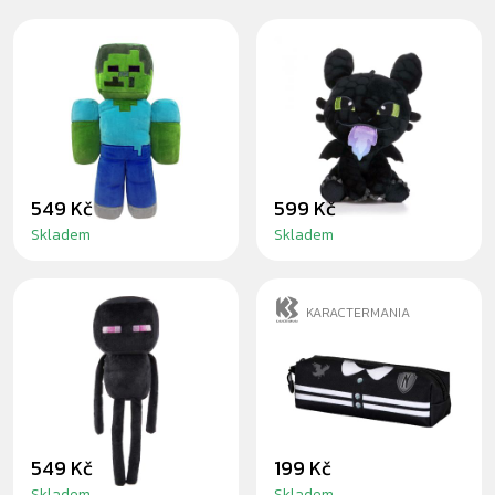
MINECRAFT
BEZZUBKA FIRE
ZOMBIE - PLYŠÁK
30CM - PLYŠÁK
30CM
549 Kč
599 Kč
Skladem
Skladem
KARACTERMANIA
MINECRAFT
WEDNESDAY
ENDERMAN -
PENÁL
PLYŠÁK 30CM
549 Kč
199 Kč
Skladem
Skladem