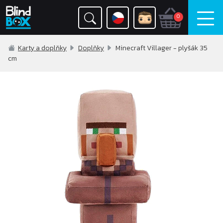
0
Karty a doplňky
Doplňky
Minecraft Villager - plyšák 35
cm