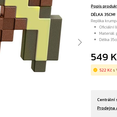
Popis produk
DÉLKA 35CM!
Replika krump
Oficiální 
Materiál: 
Délka 35
Next
549 
522 Kč
s 
Centrální 
Prodejna 