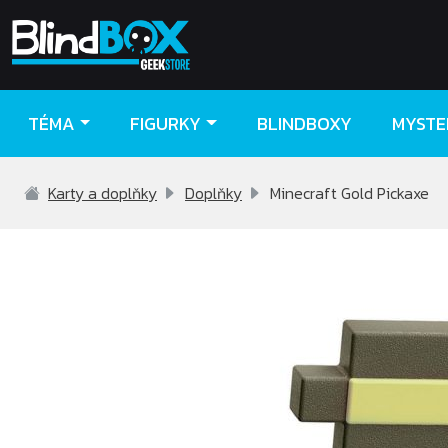
TÉMA
FIGURKY
BLINDBOXY
MYSTE
Karty a doplňky
Doplňky
Minecraft Gold Pickaxe