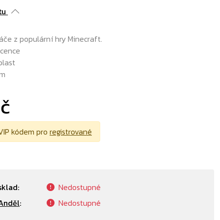
tu
áče z populární hry Minecraft.
licence
plast
cm
Kč
VIP kódem pro
registrované
sklad:
Nedostupné
Anděl
:
Nedostupné