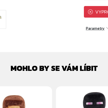
VYPR
Parametry
MOHLO BY SE VÁM LÍBIT
FT STEVE - PLYŠÁK
MINECRAFT ENDERM