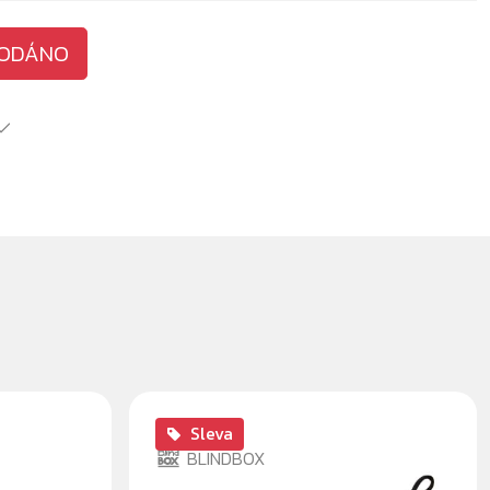
ODÁNO
Sleva
BLINDBOX
AN -
BAVLNĚNÁ ROUŠKA