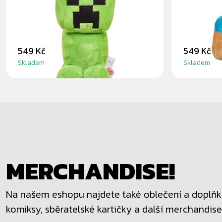
PLYŠÁK 30CM
30CM
549 Kč
549 Kč
Skladem
Skladem
MERCHANDISE!
Na našem eshopu najdete také oblečení a doplňky
komiksy, sběratelské kartičky a další merchandise