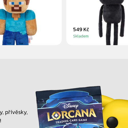
PLYŠÁK 30CM
549 Kč
Skladem
, přívěsky,
!