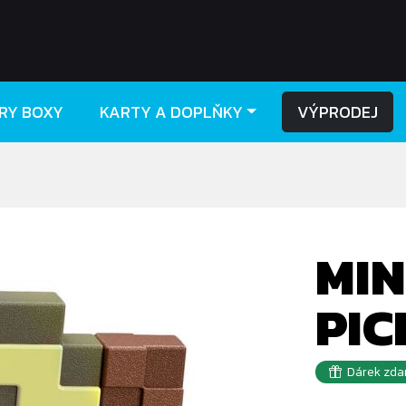
RY BOXY
KARTY A DOPLŇKY
VÝPRODEJ
MIN
PI
Dárek zda