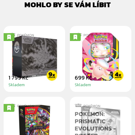
MOHLO BY SE VÁM LÍBIT
POKÉMON
POKÉMON
POKÉMON: PITCH
POKÉMON: MEGA
BLACK - ELITE
CLEFABLE
TRAINER BOX
MOONLIT TIN
1 799 Kč
699 Kč
Skladem
Skladem
POKÉMON
POKÉMON
POKÉMON: PITCH
POKÉMON:
BLACK -
PRISMATIC
BOOSTER BUNDLE
EVOLUTIONS -