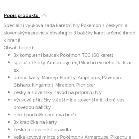
Popis produktu
Speciální výuková sada karetní hry Pokémon s českými a
slovenskými pravidly obsahující 3 balíčky karet určené ihned
k hraní!
Obsah balení:
3x kompletní balíček Pokémon TCG (60 karet)
speciální karty Armarouge ex, Pikachu ex nebo Darkrai
ex
promo karty: Mareep, Flaaffy, Ampharos, Pawniard,
Bisharp, Kingambit, Miraidon, Picnicker
český a slovenský návod na přípravu hry
výukové příručky v češtině a slovenštině, které vás
provedou balíčky
herní podložka pro dva hráče
3x krabička na karty
česká a slovenská pravidla
velká kovová mince s Pokémony Armarouge, Pikachu a