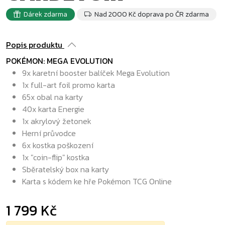
Dárek zdarma
Nad 2000 Kč doprava po ČR zdarma
Popis produktu
POKÉMON: MEGA EVOLUTION
9x karetní booster balíček Mega Evolution
1x full-art foil promo karta
65x obal na karty
40x karta Energie
1x akrylový žetonek
Herní průvodce
6x kostka poškození
1x "coin-flip" kostka
Sběratelský box na karty
Karta s kódem ke hře Pokémon TCG Online
1 799 Kč