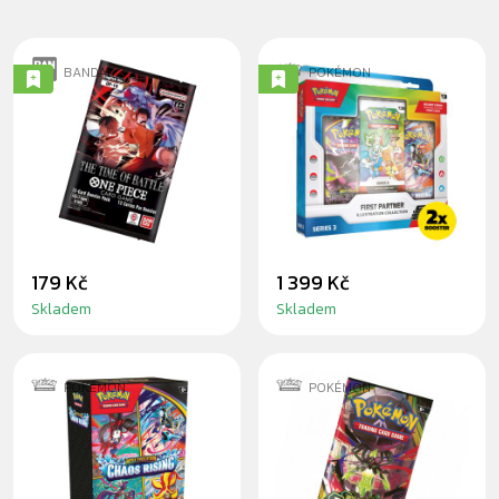
BANDAI
POKÉMON
ONE PIECE CG: THE
POKÉMON TCG:
TIME OF BATTLE
FIRST PARTNER
BOOSTER
ILLUSTRATION
COLLECTION -
SERIES 3
179 Kč
1 399 Kč
Skladem
Skladem
POKÉMON
POKÉMON
POKÉMON: CHAOS
POKÉMON
RISING - BOOSTER
PERFECT ORDER
BUNDLE
BOOSTER