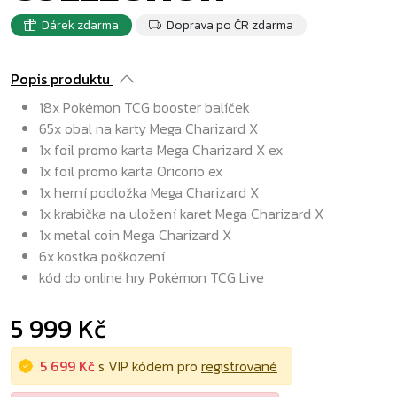
Dárek zdarma
Doprava po ČR zdarma
Popis produktu
18x Pokémon TCG booster balíček
65x obal na karty Mega Charizard X
1x foil promo karta Mega Charizard X ex
1x foil promo karta Oricorio ex
1x herní podložka Mega Charizard X
1x krabička na uložení karet Mega Charizard X
1x metal coin Mega Charizard X
6x kostka poškození
kód do online hry Pokémon TCG Live
5 999 Kč
5 699 Kč
s VIP kódem pro
registrované