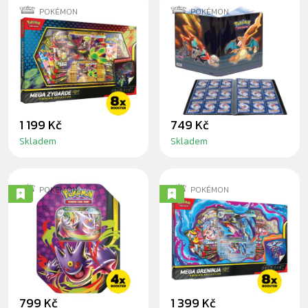
POKÉMON
POKÉMON
POKÉMON: MEGA
POKÉMON: GS
ZYGARDE EX
SCORCHING
PREMIUM
SUMMIT - PRO
COLLECTION
ALBUM
1 199 Kč
749 Kč
Skladem
Skladem
POKÉMON
POKÉMON
POKÉMON: MEGA
POKÉMON: MEGA
GENGAR MOONLIT
GRENINJA EX
TIN
PREMIUM
COLLECTION
799 Kč
1 399 Kč