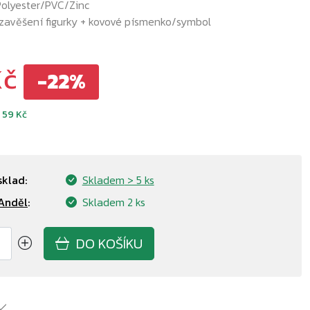
Polyester/PVC/Zinc
zavěšení figurky + kovové písmenko/symbol
Kč
-22%
d
59 Kč
sklad:
Skladem
> 5 ks
Anděl
:
Skladem
2 ks
DO KOŠÍKU