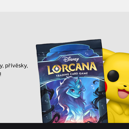
, přívěsky,
!