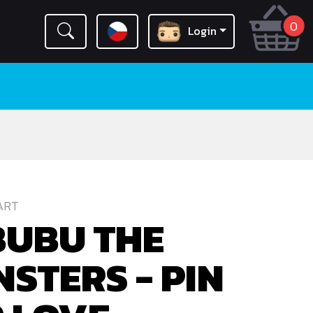
0
Login
ART
BUBU THE
STERS - PIN