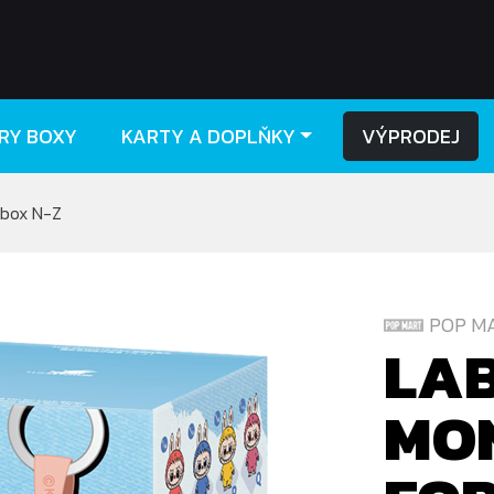
RY BOXY
KARTY A DOPLŇKY
VÝPRODEJ
dbox N-Z
POP M
LA
MON