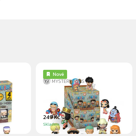
Nové
MYSTERY MINIS
K BITTY
ONE PIECE FISH-MAN ISLAND
SAGA - BLINDBOX
249 Kč
Skladem