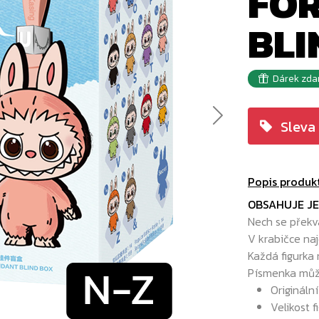
FOR
BLI
Dárek zda
Next
Sleva
Popis produk
OBSAHUJE JE
Nech se překv
V krabičce na
Každá figurka
Písmenka může
Origináln
Velikost 