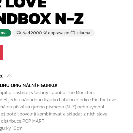
 LOVE
NDBOX N-Z
rma
Nad 2000 Kč doprava po ČR zdarma
tu
DNU ORIGINÁLNÍ FIGURKU!
apit a nasbírej všechny Labubu The Monsters!
jdeš jednu náhodnou figurku Labubu z edice Pin for Love.
 má na přívěsku jedno písmeno (N-Z) nebo symbol.
š poté libovolně kombinovat a skládat z nich slova.
í distribuce POP MART
figurky 10cm