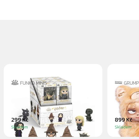
FUNKO MINIS
GRUMPI
HARRY POTTER - MINIS
GRUMPI
DREAML
299 Kč
899 Kč
Skladem
Skladem