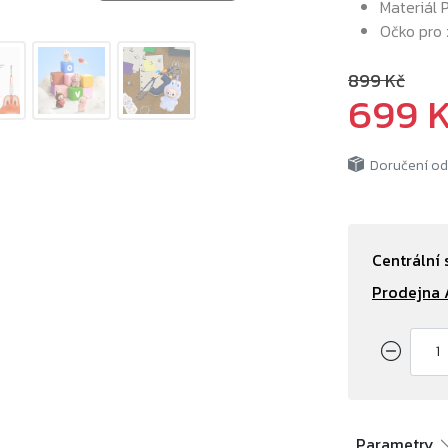
Materiál 
Očko pro 
899 Kč
699 
Doručení o
Centrální 
Prodejna 
Parametry