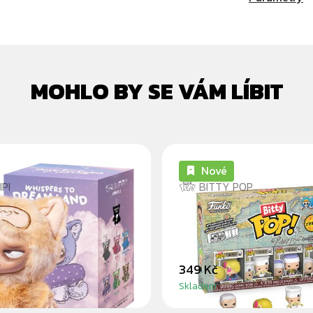
MOHLO BY SE VÁM LÍBIT
Nové
PI
BITTY POP
PI WHISPERS TO
SANJI ONE PIECE 4P
AND BLINDBOX
POP
349 Kč
Skladem