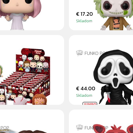
€ 17.20
Skladom
FUNKO POP
 - 3D FOAM
GHOSTFACE - 25CM
AG
€ 44.00
Skladom
 POP
FUNKO POP