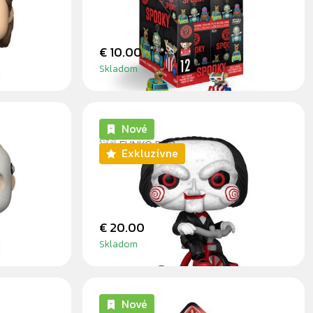
€ 10.00
Skladom
Nové
FUNKO POP
Exkluzívne
BILLY ON TRICYCLE
€ 20.00
Skladom
Nové