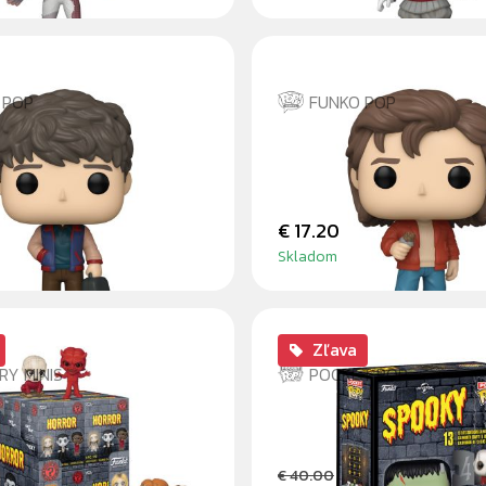
 POP
FUNKO POP
ERS
STEVE HARRINGTO
€ 17.20
Skladom
Zľava
RY MINIS
POCKET POP
 - BLINDBOX
HOROROVÝ KALENDÁ
FIGUREK
€ 40.00