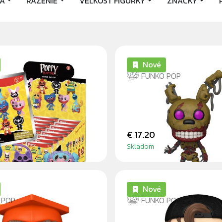
IA
RAZENIE
VEĽKOSŤ FIGÚRKY
ZNAČKY
Nové
FUNKO POP
LAYTIME - 3D FOAM
BURNTRAP
AG
€ 17.20
Skladom
Nové
 POP
FUNKO POP
 HENDERSON
STEVE HARRINGTON