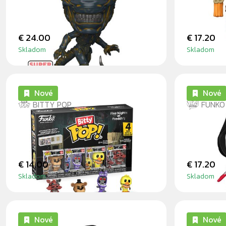
EARTH)
(GRADU
€ 24.00
€ 17.20
Skladom
Skladom
Nové
Nové
BITTY POP
FUNKO
FNAF WITHERED FREDDY 4PK
GHOST 
BITTY POP
CHEEK
€ 14.00
€ 17.20
Skladom
Skladom
Nové
Nové