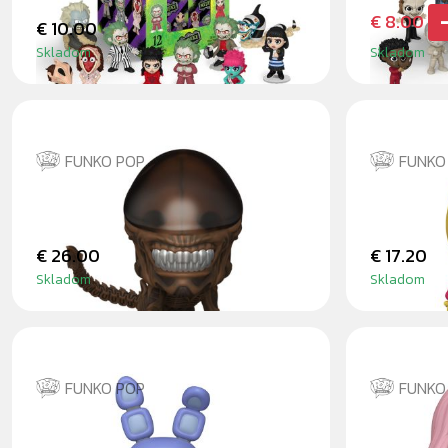
€ 8.00
€ 10.00
Skladom
Skladom
FUNKO POP
FUNKO
ALIEN 3 - THE RUNNER
CHICA
€ 26.00
€ 17.20
Skladom
Skladom
FUNKO POP
FUNKO
BONNIE WITH GUITAR
ENID SI