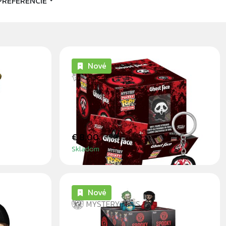
PREFERENCIE
Nové
POCKET POP
GHOST FACE - PŘÍVĚSEK NA
KLÍČE
€ 8.00
Skladom
Nové
MYSTERY MINIS
 WITH
SPOOKY RIDES - BLINDBOX