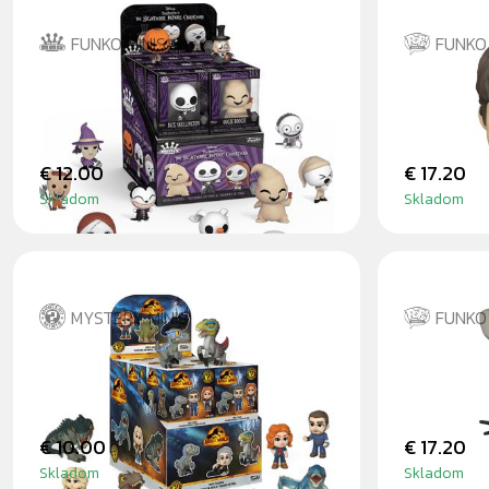
FUNKO MINIS
FUNKO
THE NIGHTMARE BEFORE
WILL BY
CHRISTMAS - MINIS
€ 12.00
€ 17.20
Skladom
Skladom
MYSTERY MINIS
FUNKO
JURSKÝ SVĚT - BLINDBOX
VANNY
€ 10.00
€ 17.20
Skladom
Skladom