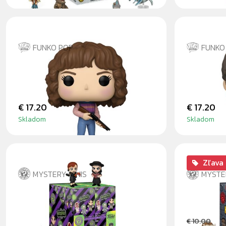
FUNKO POP
FUNKO
NANCY WHEELER
WILL BY
€ 17.20
€ 17.20
Skladom
Skladom
Zľava
MYSTERY MINIS
MYSTE
BEETLEJUICE - BLINDBOX
HORROR
€ 10.00