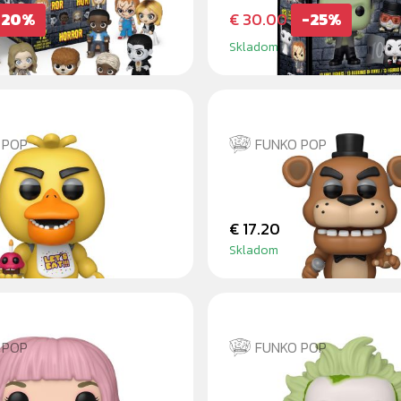
-20%
€ 30.00
-25%
Skladom
 POP
FUNKO POP
FREDDY FAZBEAR
€ 17.20
Skladom
 POP
FUNKO POP
NCLAIR
BEETLEJUICE