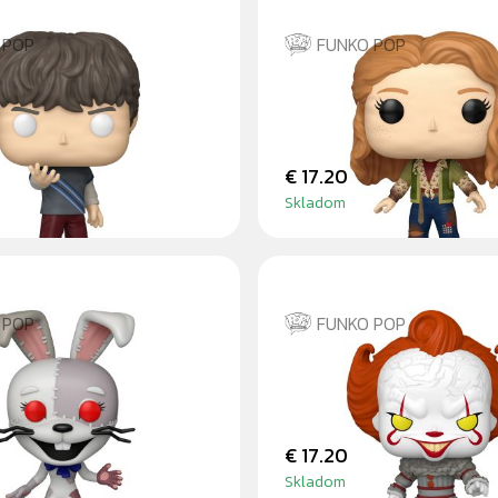
 POP
FUNKO POP
ERS
MAX MAYFIELD
€ 17.20
Skladom
 POP
FUNKO POP
PENNYWISE - WELC
DERRY
€ 17.20
Skladom