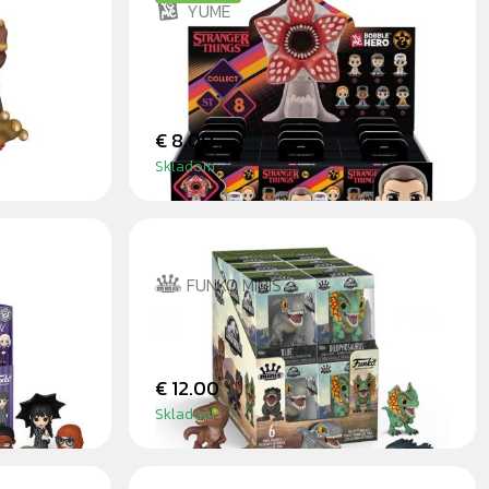
YUME
STRANGER THINGS BOBBLE
HERO BLINDBOX
€ 8.00
Skladom
FUNKO MINIS
DBOX
JURASSIC WORLD - MINIS
€ 12.00
Skladom