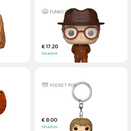
FUNKO POP
MR. WHATSIT
€ 17.20
Skladom
POCKET POP
OME TO
ROBIN - PŘÍVĚSEK NA KLÍČE
€ 8.00
Skladom