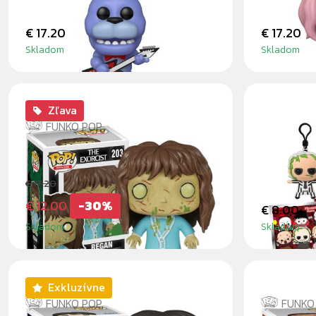
€ 17.20
€ 17.20
Skladom
Skladom
Zľava
FUNKO POP
REGAN
HORROR
BLINDB
€ 17.20
€ 12.00
-30%
€ 8.00
Skladom
Skladom
Exkluzívne
FUNKO POP
FUNKO