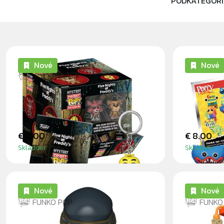
PODKATEGÓR
Nové
Nové
POCKET POP
FIVE NIGHTS AT FREDDY'S -
POPPY P
PŘÍVĚSEK NA KLÍČE
BLINDB
€ 8.00
€ 8.00
Skladom
Skladom
Nové
Nové
FUNKO POP
FUNKO
SUPER XENOMORPH (ALIEN:
DUSTIN