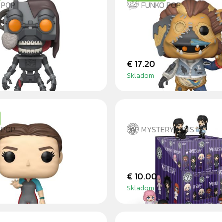
 POP
FUNKO POP
IC
COSTUMED MIMIC
€ 17.20
Skladom
 POP
MYSTERY MINIS
IN WETSUIT
WEDNESDAY - BLIN
€ 10.00
Skladom