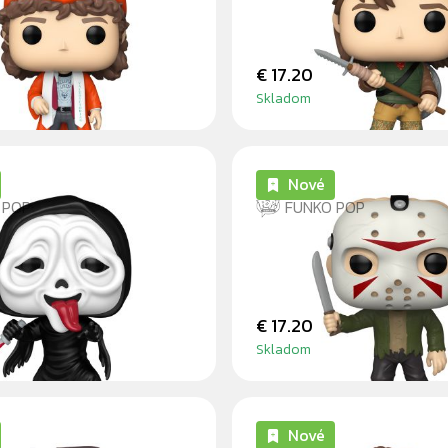
ATION)
SPEAR
€ 17.20
Skladom
Nové
 POP
FUNKO POP
FACE TONGUE IN
JASON
€ 17.20
Skladom
Nové