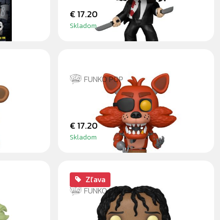
€ 17.20
Skladom
FUNKO POP
FOXY
€ 17.20
Skladom
Zľava
FUNKO POP
ANGELA POSSESSED