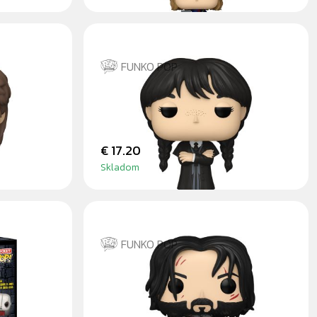
FUNKO POP
N
WEDNESDAY ADDAMS BLACK
COAT
€ 17.20
Skladom
FUNKO POP
Ř 13
JOHN WICK WITH KNIFES