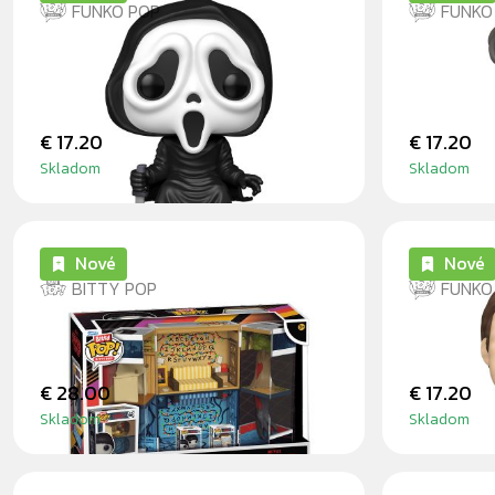
FUNKO POP
FUNKO
GHOST FACE (SHELF SITTER)
THE MIM
€ 17.20
€ 17.20
Skladom
Skladom
Nové
Nové
BITTY POP
FUNKO
BYERS HOUSE BITTY BOX
ELEVEN 
€ 28.00
€ 17.20
Skladom
Skladom