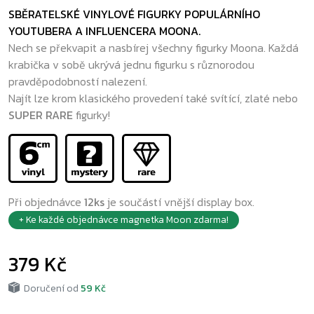
SBĚRATELSKÉ VINYLOVÉ FIGURKY POPULÁRNÍHO
YOUTUBERA A INFLUENCERA MOONA.
Nech se překvapit a nasbírej všechny figurky Moona. Každá
krabička v sobě ukrývá jednu figurku s různorodou
pravděpodobností nalezení.
Najít lze krom klasického provedení také svítící, zlaté nebo
SUPER RARE
figurky!
Při objednávce
12ks
je součástí vnější display box.
+ Ke každé objednávce magnetka Moon zdarma!
379 Kč
Doručení od
59 Kč