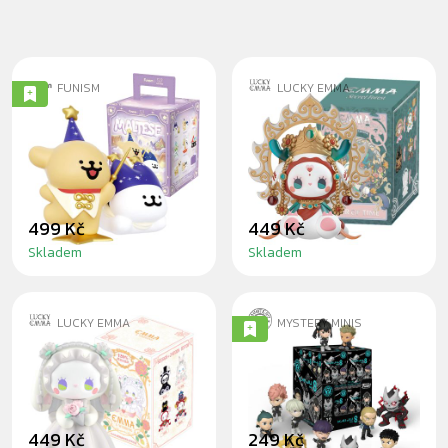
FUNISM
LUCKY EMMA
MALTESE MAGIC
EMMA RIVER OF
SEEKERS
TIME - BLINDBOX
BLINDBOX
499 Kč
449 Kč
Skladem
Skladem
LUCKY EMMA
MYSTERY MINIS
EMMA WEDDING -
KAIJU NO. 8 -
BLINDBOX
BLINDBOX
449 Kč
249 Kč