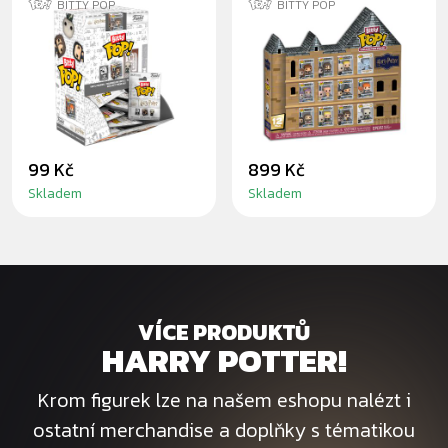
BITTY POP
BITTY POP
MYSTERY BITTY
HARRY POTTER
POP HARRY
BITTY
POTTER
COLLECTOR 12-
PACK
99 Kč
899 Kč
Skladem
Skladem
VÍCE PRODUKTŮ
HARRY POTTER!
Krom figurek lze na našem eshopu nalézt i
ostatní merchandise a doplňky s tématikou