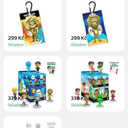
SIRYAKARI ZLATÝ
MOON ZLATÝ
PŘÍVĚSEK
PŘÍVĚSEK
299 Kč
299 Kč
Skladem
Skladem
MOON MYSTERY
HOUSE MYSTERY
FIGURKA
FIGURKA
379 Kč
379 Kč
Skladem
Skladem