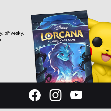
, přívěsky,
!