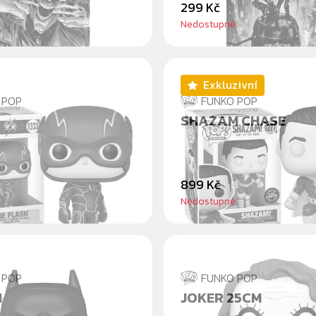
299 Kč
Nedostupné
Exkluzivní
 POP
FUNKO POP
SHAZAM CHASE
899 Kč
Nedostupné
 POP
FUNKO POP
N
JOKER 25CM