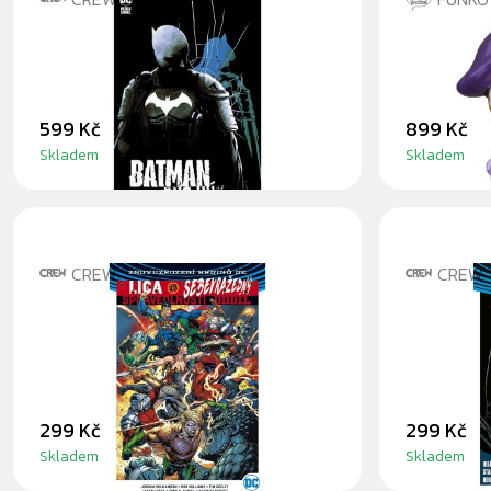
KOMIKS BATMAN: DVOJNÍK
JOKER 1
CHASE
599 Kč
899 Kč
Skladem
Skladem
CREW
CREW
KOMIKS LIGA
KOMIKS 
SPRAVEDLNOSTI VS.
GOTHA
SEBEVRAŽEDNÝ ODDÍL 1
299 Kč
299 Kč
Skladem
Skladem