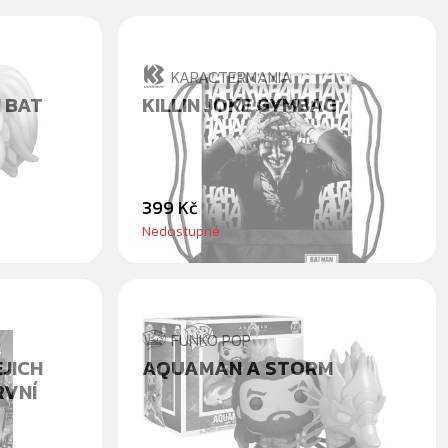
KARACTERMANIA
 BAT
KILLIN JOKE GYMBAG
399 Kč
Nedostupné
FUNKO POP
EJICH
AQUAMAN A STORM
RVNÍ