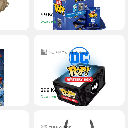
99 Kč
Skladem
POP MYSTERY BOX
DC POP
SVĚTA
299 Kč
Skladem
FUNKO POP