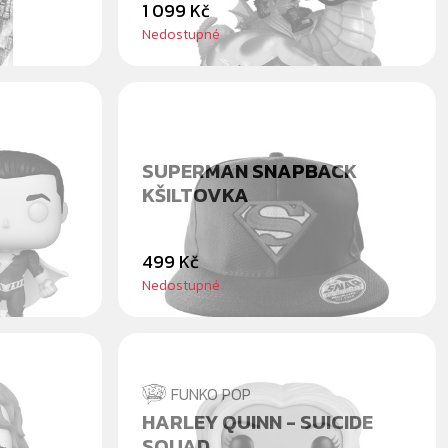
1 099 Kč
Nedostupné
SUPERMAN SNAPBACK
KŠILTOVKA
499 Kč
Nedostupné
FUNKO POP
HARLEY QUINN - SUICIDE
SQUAD