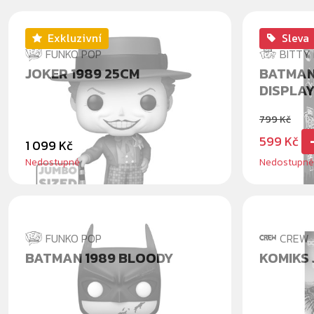
Exkluzivní
Sleva
FUNKO POP
BITTY
JOKER 1989 25CM
BATMAN
DISPLA
799 Kč
599 Kč
1 099 Kč
Nedostupné
Nedostupné
FUNKO POP
CREW
BATMAN 1989 BLOODY
KOMIKS 