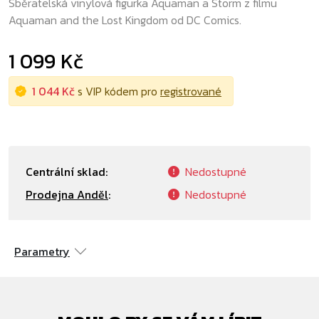
Sběratelská vinylová figurka Aquaman a Storm z filmu
Aquaman and the Lost Kingdom od DC Comics.
1 099 Kč
1 044 Kč
s VIP kódem pro
registrované
Centrální sklad:
Nedostupné
Prodejna Anděl
:
Nedostupné
Parametry