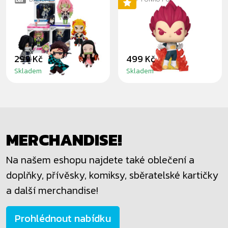
DEMON SLAYER -
SUPER SAIYAN
CHIBI MASTERS
GOD VEGETA
299 Kč
499 Kč
Skladem
Skladem
MERCHANDISE!
Na našem eshopu najdete také oblečení a
doplňky, přívěsky, komiksy, sběratelské kartičky
a další merchandise!
Prohlédnout nabídku