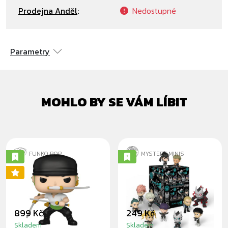
Prodejna Anděl
:
Nedostupné
Parametry
MOHLO BY SE VÁM LÍBIT
FUNKO POP
MYSTERY MINIS
ZORO - ONE PIECE
KAIJU NO. 8 -
CHASE
BLINDBOX
899 Kč
249 Kč
Skladem
Skladem