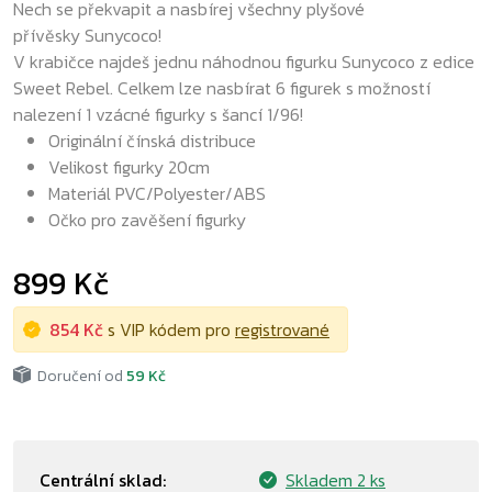
Nech se překvapit a nasbírej všechny plyšové
přívěsky Sunycoco!
V krabičce najdeš jednu náhodnou figurku Sunycoco z edice
Sweet Rebel. Celkem lze nasbírat 6 figurek s možností
nalezení 1 vzácné figurky s šancí 1/96!
Originální čínská distribuce
Velikost figurky 20cm
Materiál PVC/Polyester/ABS
Očko pro zavěšení figurky
899 Kč
854 Kč
s VIP kódem pro
registrované
Doručení od
59 Kč
Centrální sklad:
Skladem
2 ks