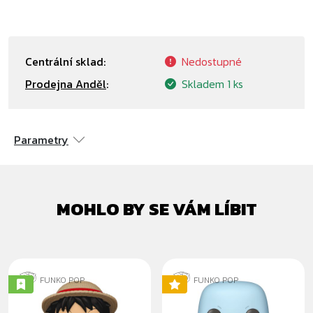
Centrální sklad:
Nedostupné
Prodejna Anděl
:
Skladem
1 ks
Parametry
MOHLO BY SE VÁM LÍBIT
FUNKO POP
FUNKO POP
MONKEY D. LUFFY
SQUIRTLE (SOFT