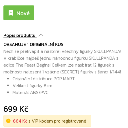
Nové
Popis produktu
OBSAHUJE 1 ORIGINÁLNÍ KUS
Nech se překvapit a nasbírej všechny figurky SKULLPANDA!
V krabičce najdeš jednu náhodnou figurku SKULLPANDA z
edice The Feast Begins! Celkem lze nasbírat 12 figurek s
možností nalezení 1 vzácné (SECRET) figurky s šancí 1/144!
Originální distribuce POP MART
Velikost figurky 8cm
Materiál ABS/PVC
699 Kč
664 Kč
s VIP kódem pro
registrované