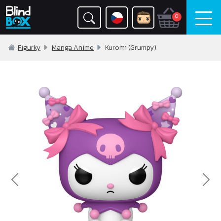
0
Figurky
Manga Anime
Kuromi (Grumpy)
Previous
Nex