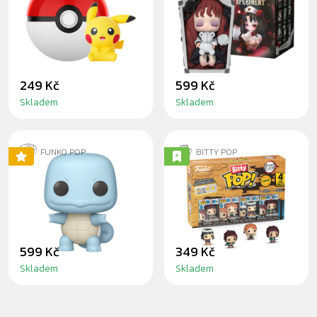
PALMSIZE
EXPERIMENT
WONDERS
BLINDBOX
BLINDBOX
249 Kč
599 Kč
Skladem
Skladem
FUNKO POP
BITTY POP
SQUIRTLE (SOFT
TANJIRO DEMON
COLOR)
SLAYER 4PK
BITTY POP
599 Kč
349 Kč
Skladem
Skladem