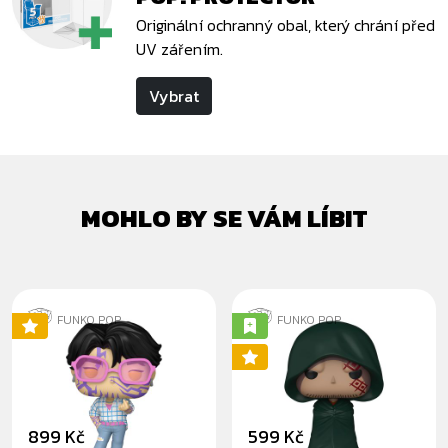
Originální ochranný obal, který chrání před
UV zářením.
Vybrat
MOHLO BY SE VÁM LÍBIT
FUNKO POP
FUNKO POP
JINU CHASE
MONKEY D.
DRAGON
899 Kč
599 Kč