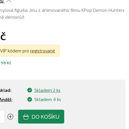
tu
inylová figurka Jinu z animovaného filmu KPop Demon Hunters
ně démonů)!
Kč
 VIP kódem pro
registrované
d
59 Kč
sklad:
Skladem
2 ks
Anděl
:
Skladem
4 ks
DO KOŠÍKU