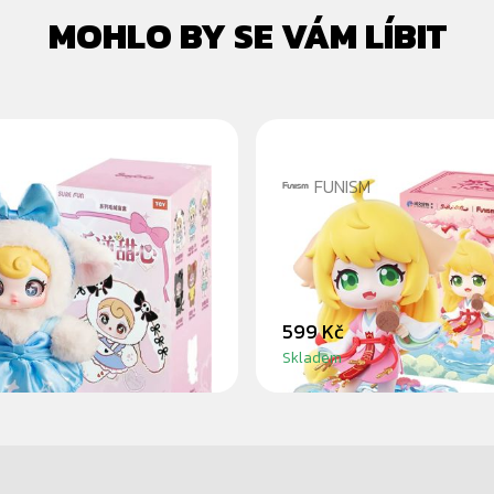
MOHLO BY SE VÁM LÍBIT
FUNISM
CO - SWEET REBEL
FOX SPIRIT MATCH
OX
BLINDBOX
599 Kč
Skladem