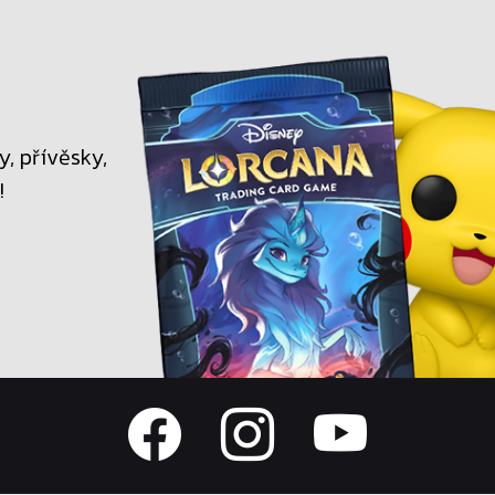
, přívěsky,
!