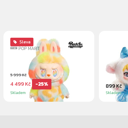
Sleva
POP MART
LABUBU THE MONSTERS -
SUNYCO
ROCK THE UNIVERSE 37CM
BLINDB
5 999 Kč
4 499 Kč
-25%
899 Kč
Skladem
Skladem