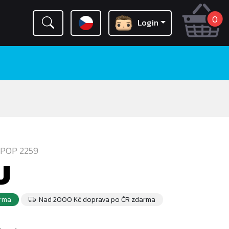
0
Login
POP 2259
U
rma
Nad 2000 Kč doprava po ČR zdarma