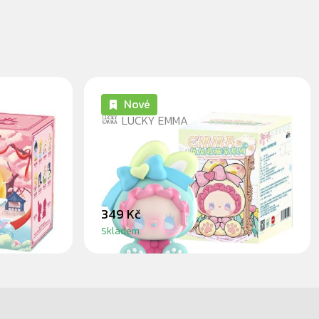
Nové
LUCKY EMMA
MAKER
EMMA BUNNY COLLECTOR -
BLINDBOX
349 Kč
Skladem