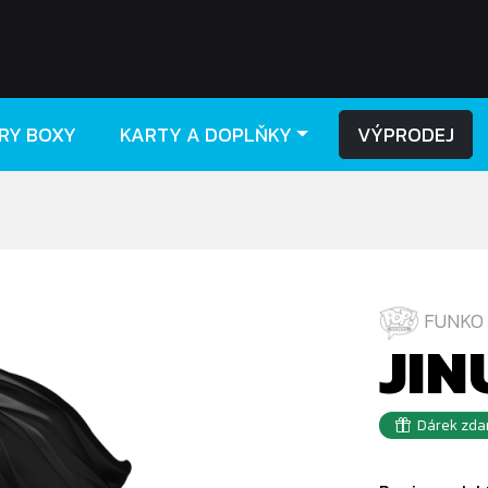
RY BOXY
KARTY A DOPLŇKY
VÝPRODEJ
FUNKO 
JIN
Dárek zda