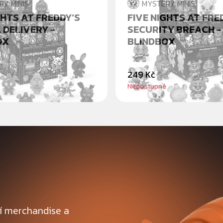
RY MINIS
MYSTERY MINIS
GHTS AT FREDDY’S
FIVE NIGHTS AT FRE
 DELIVERY -
SECURITY BREACH -
OX
BLINDBOX
249 Kč
Nedostupné
ní merchandise a