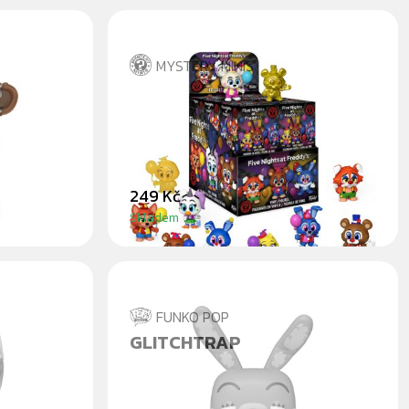
MYSTERY MINIS
FIVE NIGHTS AT FREDDY’S
SECURITY BREACH SÉRIE 2 -
BLINDBOX
249 Kč
Skladem
FUNKO POP
GLITCHTRAP