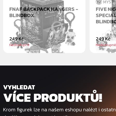
MYSTE
FNAF BACKPACK HANGERS -
FIVE NI
BLINDBOX
SPECIAL
BLINDB
249 Kč
249 Kč
Nedostupné
Nedostupné
VYHLEDAT
VÍCE PRODUKTŮ!
Krom figurek lze na našem eshopu nalézt i ostat