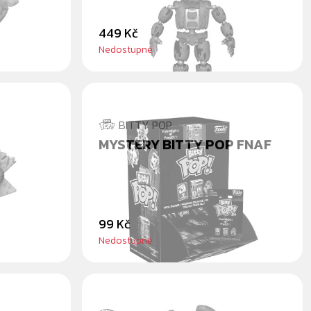
449 Kč
Nedostupné
BITTY POP
MYSTERY BITTY POP FNAF
99 Kč
Nedostupné