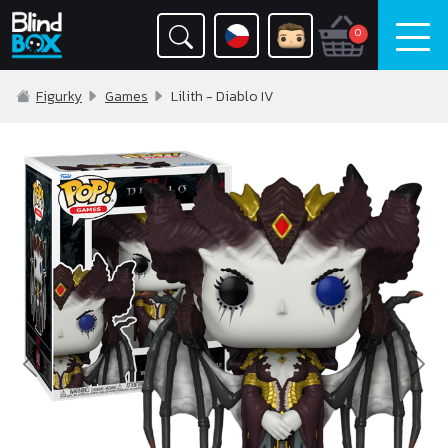
0
Figurky
Games
Lilith - Diablo IV
Previous
Nex