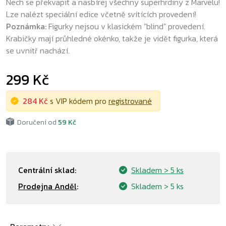
Nech se překvapit a nasbírej všechny superhrdiny z Marvelu!
Lze nalézt speciální edice včetně svítících provedení!
Poznámka:
Figurky nejsou v klasickém "blind" provedení.
Krabičky mají průhledné okénko, takže je vidět figurka, která
se uvnitř nachází.
299 Kč
284 Kč
s VIP kódem pro
registrované
Doručení od
59 Kč
Centrální sklad:
Skladem
> 5 ks
Prodejna Anděl
:
Skladem
> 5 ks