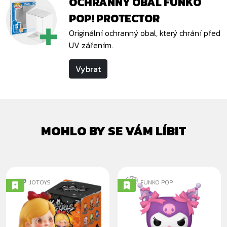
OCHRANNÝ OBAL FUNKO
POP! PROTECTOR
Originální ochranný obal, který chrání před
UV zářením.
Vybrat
MOHLO BY SE VÁM LÍBIT
JOTOYS
FUNKO POP
K.O. GIRLS -
KUROMI
BLINDBOX
(GRUMPY)