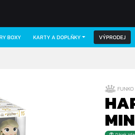
RY BOXY
KARTY A DOPLŇKY
VÝPRODEJ
FUNKO 
HAR
MIN
Dárek zda