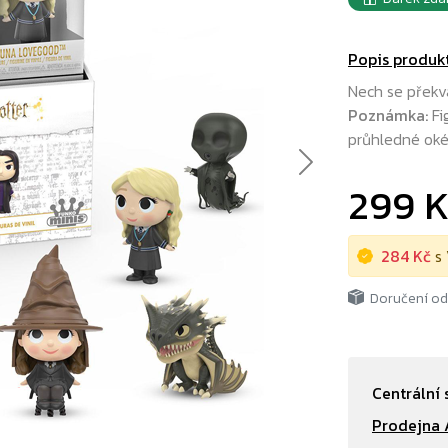
Popis produk
Nech se překv
Poznámka:
Fi
průhledné okén
Next
299 
284 Kč
s 
Doručení o
Centrální 
Prodejna 