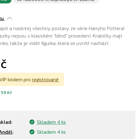
tu
apit a nasbírej všechny postavy ze série Harryho Pottera!
gurky nejsou v klasickém "blind" provedení. Krabičky mají
ko, takže je vidět figurka, která se uvnitř nachází.
Kč
VIP kódem pro
registrované
d
59 Kč
sklad:
Skladem
4 ks
Anděl
:
Skladem
4 ks