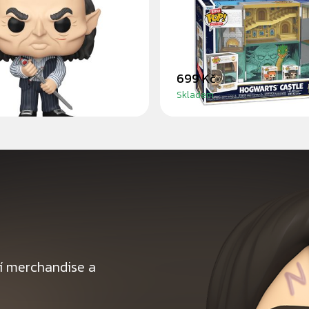
BOX
699 Kč
Skladem
ní merchandise a