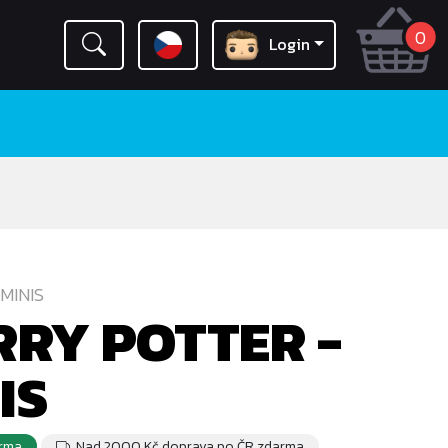
0
Login
MINIS
RY POTTER -
IS
rma
Nad 2000 Kč doprava po ČR zdarma