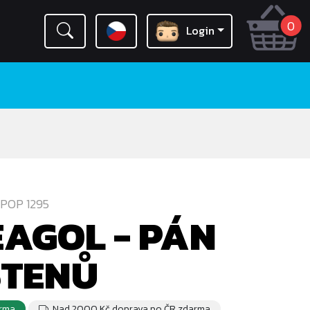
0
Login
POP 1295
AGOL - PÁN
STENŮ
rma
Nad 2000 Kč doprava po ČR zdarma