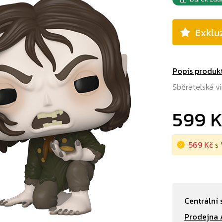
Exkluz
Popis produk
Sběratelská v
599 
569 Kč
s 
Centrální 
Prodejna 