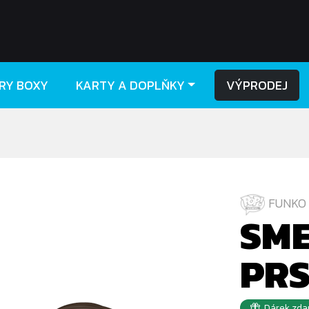
RY BOXY
KARTY A DOPLŇKY
VÝPRODEJ
FUNKO 
SME
PR
Dárek zda