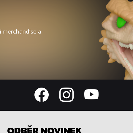
ní merchandise a
ODBĚR NOVINEK