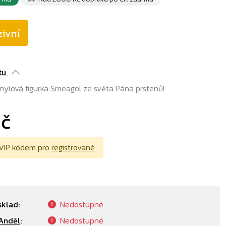
ivní
tu
inylová figurka Smeagol ze světa Pána prstenů!
Kč
VIP kódem pro
registrované
sklad:
Nedostupné
Anděl
:
Nedostupné