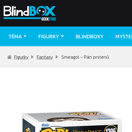
TÉMA
FIGURKY
BLINDBOXY
MYSTE
Figurky
Fantasy
Smeagol - Pán prstenů