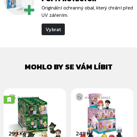
Originální ochranný obal, který chrání před
UV zářením.
Vybrat
MOHLO BY SE VÁM LÍBIT
FUNKO MINIS
MYSTERY MINIS
WICKED - MINIS
MALÁ MOŘSKÁ
VÍLA - BLINDBOX
299 Kč
249 Kč