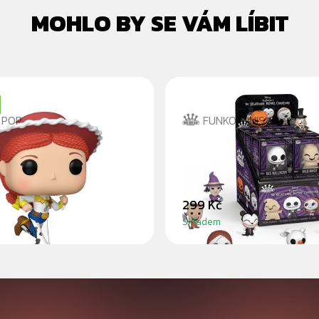
MOHLO BY SE VÁM LÍBIT
 POP
FUNKO MINIS
THE NIGHTMARE BE
CHRISTMAS - MINIS
299 Kč
Skladem