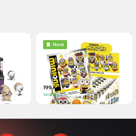
Nové
FORE
MINIONS SPORTS - 3D FOAM
BLINDBAG
199 Kč
Skladem