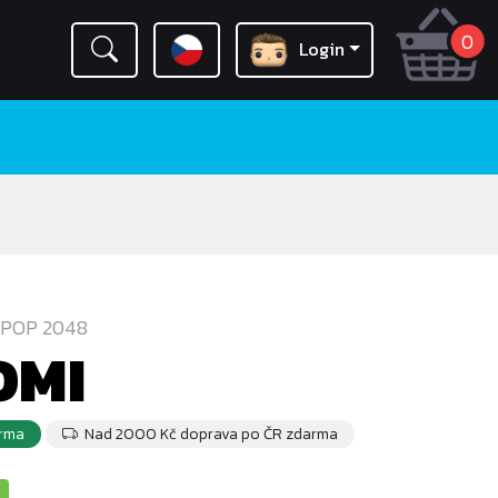
0
Login
 POP 2048
OMI
rma
Nad 2000 Kč doprava po ČR zdarma