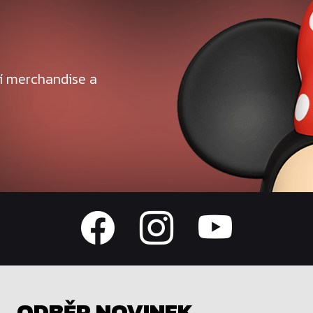
ní merchandise a
ODBĚR NOVINEK