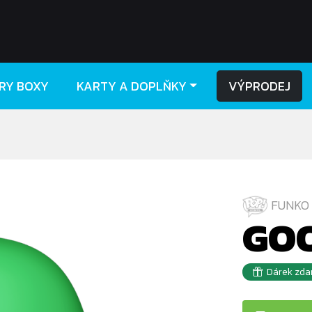
RY BOXY
KARTY A DOPLŇKY
VÝPRODEJ
FUNKO
GO
Dárek zda