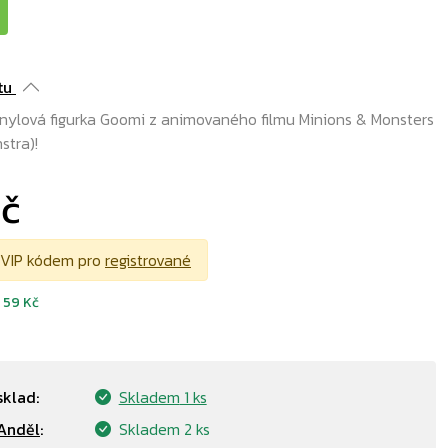
tu
inylová figurka Goomi z animovaného filmu Minions & Monsters
stra)!
Kč
 VIP kódem pro
registrované
d
59 Kč
sklad:
Skladem
1 ks
Anděl
:
Skladem
2 ks