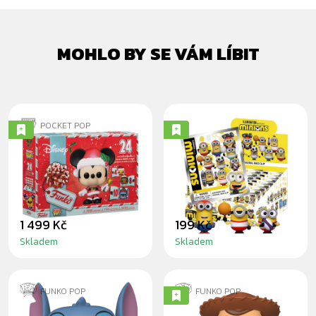
MOHLO BY SE VÁM LÍBIT
POCKET POP
DISNEY
MINIONS SPORTS
KALENDÁŘ 24
- 3D FOAM
FIGUREK
BLINDBAG
1 499 Kč
199 Kč
Skladem
Skladem
FUNKO POP
FUNKO POP
STITCH 25CM
SHERIFF WOODY