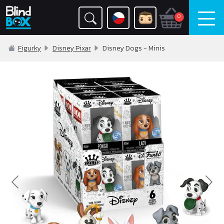
0
Figurky
Disney Pixar
Disney Dogs - Minis
Previous
Nex