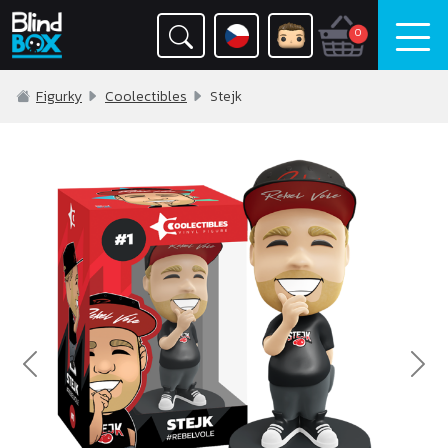
0
Figurky
Coolectibles
Stejk
Previous
Nex