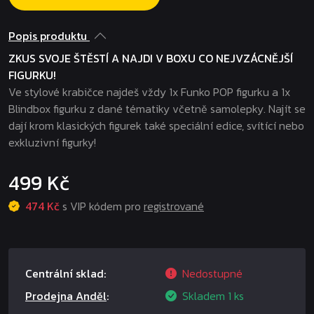
Popis produktu
ZKUS SVOJE ŠTĚSTÍ A NAJDI V BOXU CO NEJVZÁCNĚJŠÍ
FIGURKU!
Ve stylové krabičce najdeš vždy 1x Funko POP figurku a 1x
Blindbox figurku z dané tématiky včetně samolepky. Najít se
dají krom klasických figurek také speciální edice, svítící nebo
exkluzivní figurky!
499 Kč
474 Kč
s VIP kódem pro
registrované
Centrální sklad:
Nedostupné
Prodejna Anděl
:
Skladem
1 ks