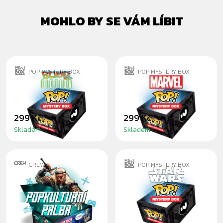
MOHLO BY SE VÁM LÍBIT
POP MYSTERY BOX
POP MYSTERY BOX
SCIFI POP
MARVEL POP
299 Kč
299 Kč
Skladem
Skladem
CREW
POP MYSTERY BOX
LOOT BOX PLNÝ
STAR WARS POP
KOMIKSŮ:
POPKULTURNÍ
PALBA