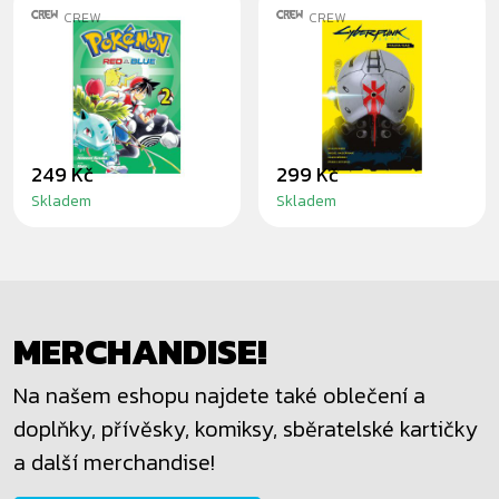
CREW
CREW
MANGA POKÉMON
KOMIKS
2 (RED A BLUE)
CYBERPUNK 2077:
TRAUMA TEAM
249 Kč
299 Kč
Skladem
Skladem
MERCHANDISE!
Na našem eshopu najdete také oblečení a
doplňky, přívěsky, komiksy, sběratelské kartičky
a další merchandise!