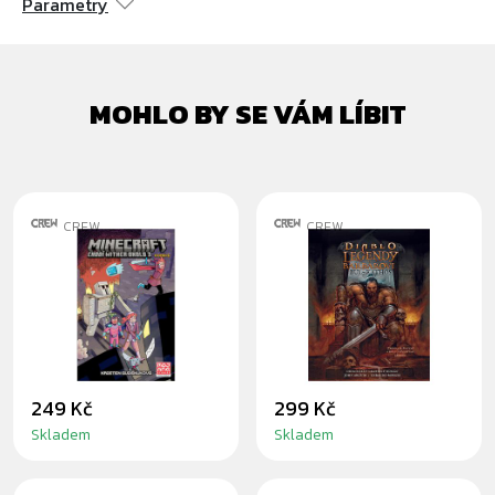
Parametry
MOHLO BY SE VÁM LÍBIT
CREW
CREW
KOMIKS
KOMIKS DIABLO -
MINECRAFT:
LEGENDY O
CHODÍ WITHER
BARBAROVI: BUL-
OKOLO 3
KATHOS
249 Kč
299 Kč
Skladem
Skladem