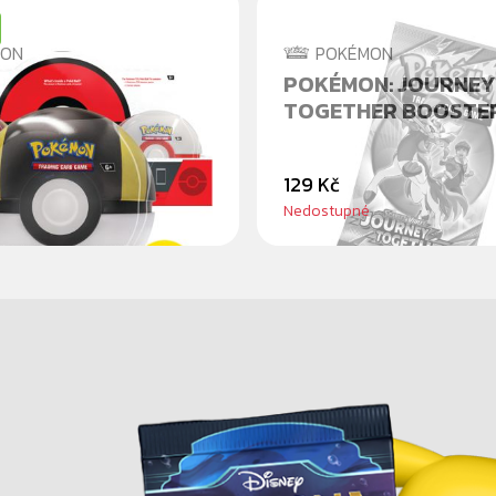
MON
POKÉMON
N TCG: POKÉ BALL
POKÉMON: JOURNEY
4
TOGETHER BOOSTE
129 Kč
Nedostupné