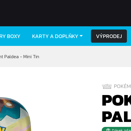
RY BOXY
KARTY A DOPLŇKY
VÝPRODEJ
 Paldea - Mini Tin
POKÉM
POK
PAL
Dárek zda