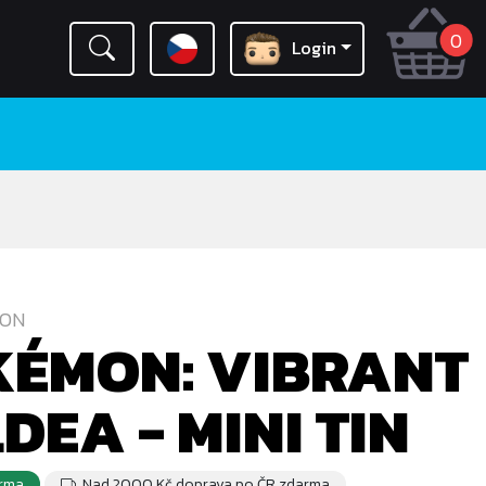
0
Login
ON
ÉMON: VIBRANT
DEA - MINI TIN
rma
Nad 2000 Kč doprava po ČR zdarma