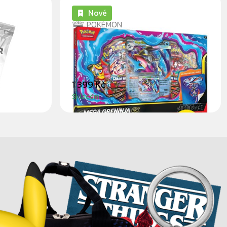
Nové
POKÉMON
POKÉMON: MEGA GRENINJA
R
EX PREMIUM COLLECTION
1 399 Kč
Skladem