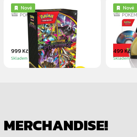
Nové
Nové
POKÉMON
POKÉ
POKÉMON: PITCH BLACK -
POKÉMO
BOOSTER BUNDLE
TIN 202
999 Kč
499 Kč
Skladem
Skladem
MERCHANDISE!