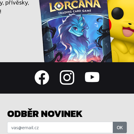
, přívěsky,
!
ODBĚR NOVINEK
OK