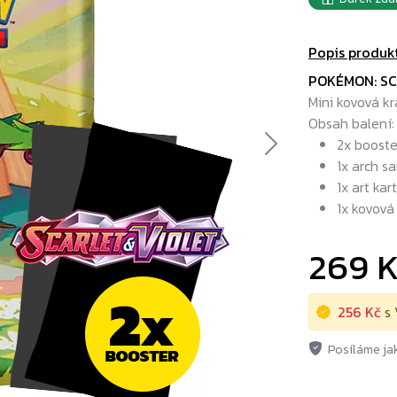
Popis produk
POKÉMON: SC
Mini kovová kr
Obsah balení:
2x booste
Next
1x arch s
1x art kar
1x kovová
269 
256 Kč
s 
Posíláme jak