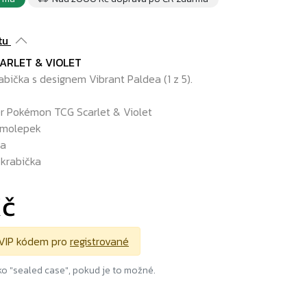
tu
ARLET & VIOLET
abička s designem Vibrant Paldea (1 z 5).
r Pokémon TCG Scarlet & Violet
amolepek
ta
 krabička
Kč
VIP kódem pro
registrované
o "sealed case", pokud je to možné.