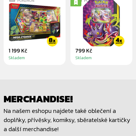
POKÉMON
POKÉMON
POKÉMON: MEGA
POKÉMON: MEGA
ZYGARDE EX
GENGAR MOONLIT
PREMIUM
TIN
COLLECTION
1 199 Kč
799 Kč
Skladem
Skladem
MERCHANDISE!
Na našem eshopu najdete také oblečení a
doplňky, přívěsky, komiksy, sběratelské kartičky
a další merchandise!