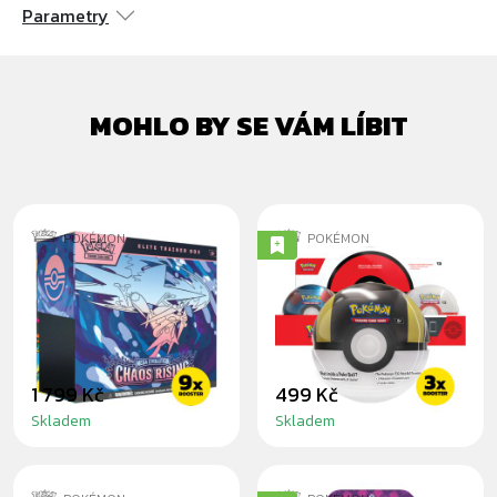
Parametry
MOHLO BY SE VÁM LÍBIT
POKÉMON
POKÉMON
POKÉMON: CHAOS
POKÉMON TCG:
RISING - ELITE
POKÉ BALL TIN
TRAINER BOX
2024
1 799 Kč
499 Kč
Skladem
Skladem