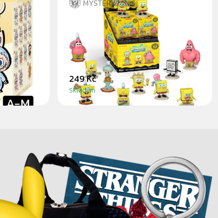
MYSTERY MINIS
ERS -
SPONGEBOB - BLINDBOX
DBOX A-
249 Kč
Skladem