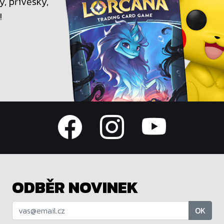
, přívěsky,
!
ODBĚR NOVINEK
OK