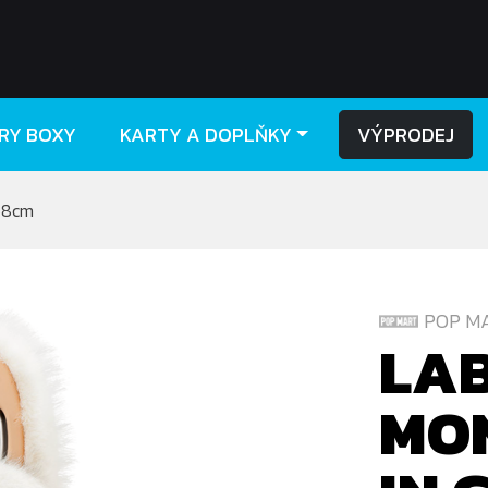
RY BOXY
KARTY A DOPLŇKY
VÝPRODEJ
58cm
POP M
LA
MON