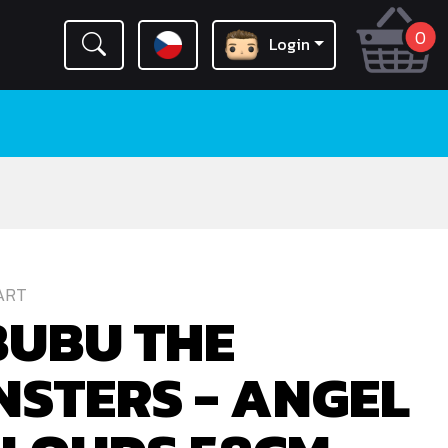
0
Login
ART
BUBU THE
STERS - ANGEL