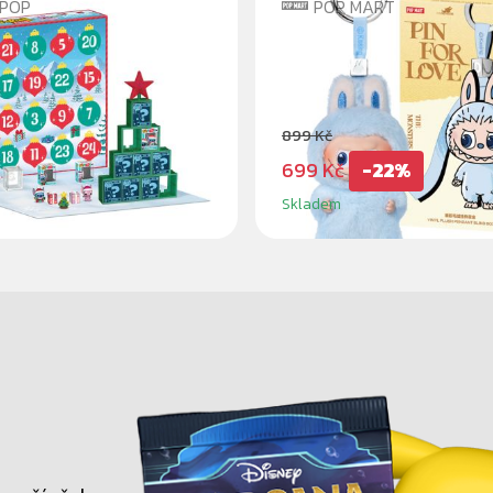
 POP
POP MART
OP! STITCH HOLIDAY
LABUBU THE MONST
ÁŘ
PIN FOR LOVE BLIN
M
899 Kč
699 Kč
-22%
Skladem