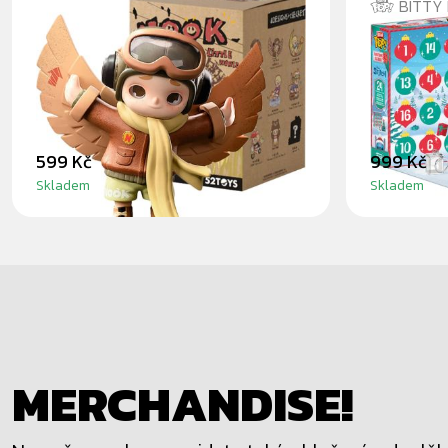
BITTY
NOOK LITTLE WORLD
BITTY P
BLINDBOX
KALEND
599 Kč
999 Kč
Skladem
Skladem
MERCHANDISE!