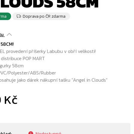
CLOUDS 58CM
rma
Doprava po ČR zdarma
tu
 58CM!
L provedení příšerky Labubu v obří velikosti!
í distribuce POP MART
figurky 58cm
 PVC/Polyester/ABS/Rubber
bsahuje jako dárek nákupní tašku "Angel in Clouds"
9 Kč
sklad:
Nedostupné