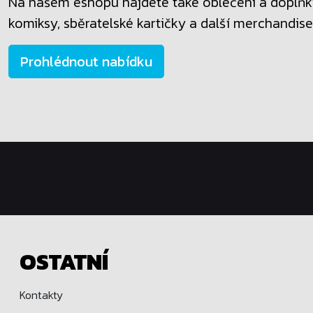
Na našem eshopu najdete také oblečení a doplňky
komiksy, sběratelské kartičky a další merchandise
Prohlédnout nabídku
OSTATNÍ
Kontakty