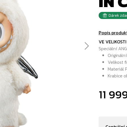
IN 
Dárek zda
Popis produk
VE VELIKOSTI
Speciální ANGE
Next
Origináln
Velikost 
Materiál
Krabice o
11 99
Centrální 