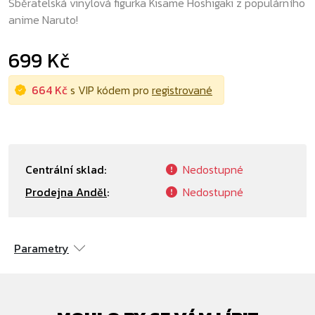
Sběratelská vinylová figurka Kisame Hoshigaki z populárního
anime Naruto!
699 Kč
664 Kč
s VIP kódem pro
registrované
Centrální sklad:
Nedostupné
Prodejna Anděl
:
Nedostupné
Parametry